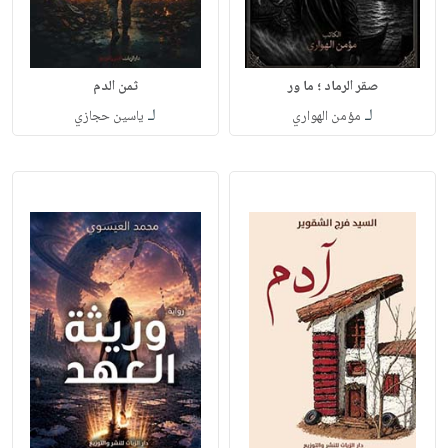
صقر الرماد ؛ ما ور
ثمن الدم
لـ
لـ
مؤمن الهواري
ياسين حجازي