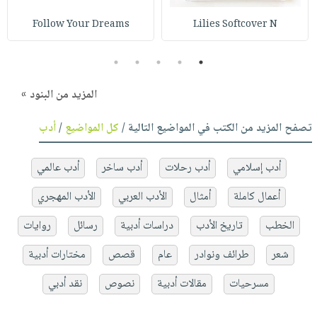
Follow Your Dreams
Lilies Softcover N
5
4
3
2
1
المزيد من البنود »
تصفح المزيد من الكتب في المواضيع التالية /
كل المواضيع
/
أدب
أدب إسلامي
أدب رحلات
أدب ساخر
أدب عالمي
أعمال كاملة
أمثال
الأدب العربي
الأدب المهجري
الخطب
تاريخ الأدب
دراسات أدبية
رسائل
روايات
شعر
طرائف ونوادر
عام
قصص
مختارات أدبية
مسرحيات
مقالات أدبية
نصوص
نقد أدبي