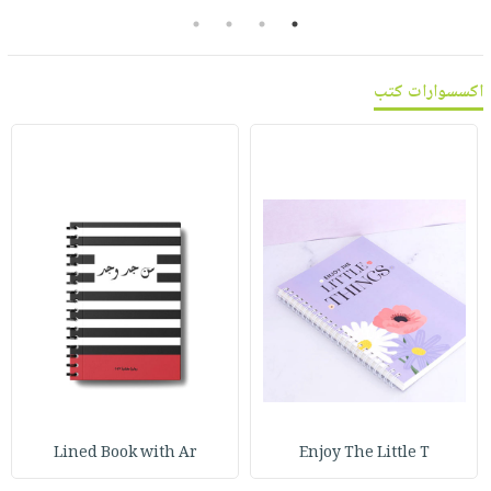
صابون
فيديوهات
4
3
2
1
عربة
أطفال
أسئلة
التسوق
مناسبات
يتكرر
اكسسوارات كتب
طرحها
نشرة
الإصدارات
خدمات
نيل
وفرات
انشر
كتابك
تواصل
معنا
Lined Book with Ar
Enjoy The Little T