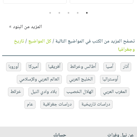
5
4
3
2
1
المزيد من البنود »
تصفح المزيد من الكتب في المواضيع التالية /
كل المواضيع
/
تاريخ
وجغرافيا
آثار
آسيا
أطالس وخرائط
أفريقيا
أميركا
أوروبا
أوستراليا
الخليج العربي
العالم العربي والإسلامي
المغرب العربي
الهلال الخصيب
بلاد وادي النيل
خرائط
دراسات تاريخية
دراسات جغرافية
عام
عن نيل وفرات
حسابك