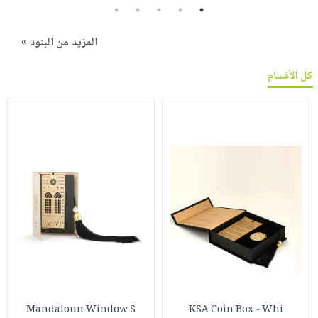
5
4
3
2
1
المزيد من البنود »
كل الأقسام
Mandaloun Window S
KSA Coin Box - Whi