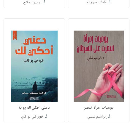
لـ
لـ
عاطف سويف
نرمين صلاح
يوميات امرأة انتصر
دعني أحكي لك رواية
لـ
لـ
إبراهيم شلبي
خورخي بو كاي