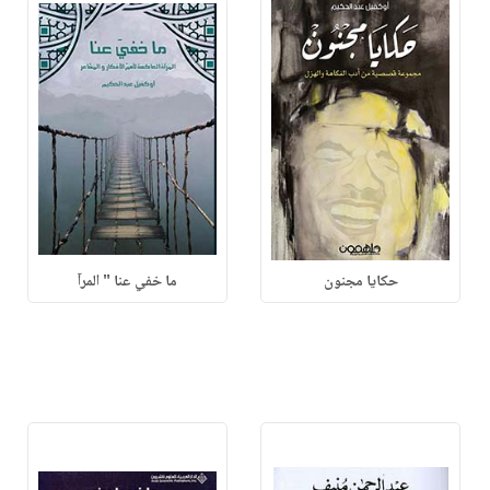
حكايا مجنون
ما خفي عنا " المرآ