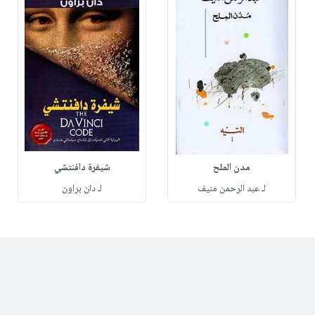
مدن الملح
شيفرة دافنتشي
لـ عبد الرحمن منيف
لـ دان براون