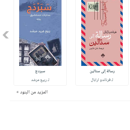
Next
رسالة إلى ستالين
سبردج
لـ فرناندو ارابال
لـ ربيع مرشد
المزيد من البنود »