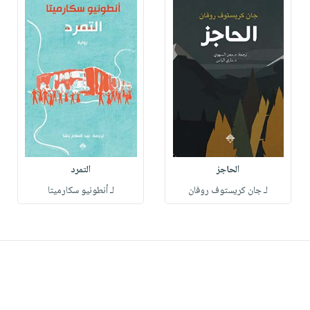
الحاجز
التمرد
لـ جان كريستوف روفان
لـ أنطونيو سكارميتا