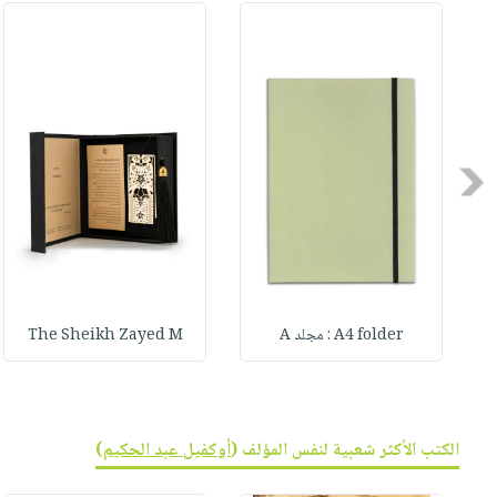
صابون
فيديوهات
عربة
أطفال
أسئلة
التسوق
مناسبات
يتكرر
طرحها
نشرة
الإصدارات
خدمات
نيل
Previous
وفرات
انشر
كتابك
تواصل
معنا
A4 folder : مجلد A
The Sheikh Zayed M
الكتب الأكثر شعبية لنفس المؤلف (
أوكفيل عبد الحكيم
)