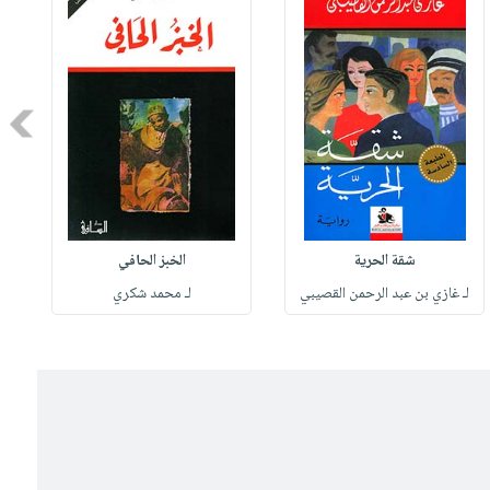
Next
شقة الحرية
الخبز الحافي
لـ غازي بن عبد الرحمن القصيبي
لـ محمد شكري
ل