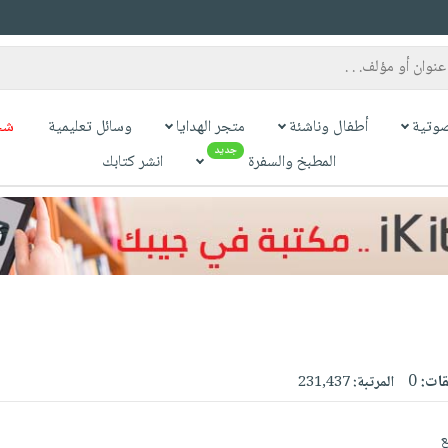
وتية
أطفال وناشئة
متجر الهدايا
وسائل تعليمية
شح
جديد
المطبخ والسفرة
انشر كتابك
قات:
0
المرتبة:
231,437
ع