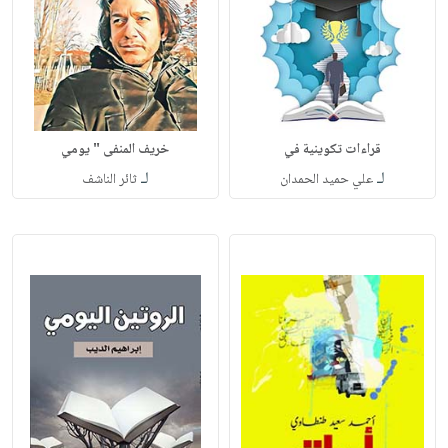
قراءات تكوينية في
خريف المنفى " يومي
لـ
لـ
علي حميد الحمدان
ثائر الناشف