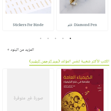
صابون
فيديوهات
عربة
أطفال
أسئلة
التسوق
مناسبات
يتكرر
طرحها
Diamond Pen : قلم
Stickers For Binde
نشرة
الإصدارات
خدمات
5
4
3
2
1
نيل
وفرات
المزيد من البنود »
انشر
كتابك
الكتب الأكثر شعبية لنفس المؤلف (
عبد الرحمن البشير
)
تواصل
معنا