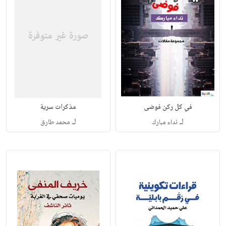
في كل ركن فوضى
مذكرات سرية
لـ
لـ
نداء مبارك
محمد طارق