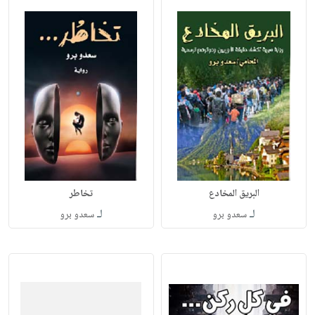
البريق المخادع
تخاطر
لـ
لـ
سعدو برو
سعدو برو