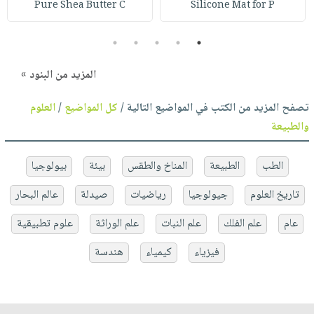
Pure Shea Butter C
Silicone Mat for P
5
4
3
2
1
المزيد من البنود »
تصفح المزيد من الكتب في المواضيع التالية /
كل المواضيع
/
العلوم
والطبيعة
الطب
الطبيعة
المناخ والطقس
بيئة
بيولوجيا
تاريخ العلوم
جيولوجيا
رياضيات
صيدلة
عالم البحار
عام
علم الفلك
علم النبات
علم الوراثة
علوم تطبيقية
فيزياء
كيمياء
هندسة