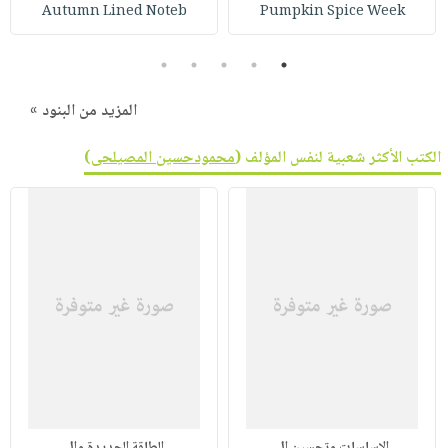
صابون
Autumn Lined Noteb
Pumpkin Spice Week
فيديوهات
عربة
أطفال
أسئلة
التسوق
5
4
3
2
1
مناسبات
يتكرر
طرحها
نشرة
المزيد من البنود »
الإصدارات
خدمات
الكتب الأكثر شعبية لنفس المؤلف (
محمودحسين المصيلحى
)
نيل
وفرات
انشر
كتابك
تواصل
معنا
الاساسات وتحسين ال
الطاقة الجديدة وال