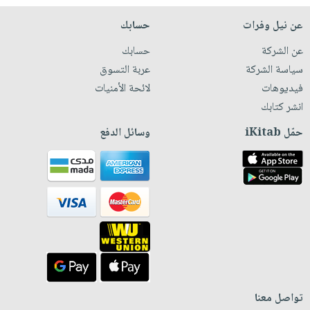
عن نيل وفرات
حسابك
عن الشركة
حسابك
سياسة الشركة
عربة التسوق
فيديوهات
لائحة الأمنيات
انشر كتابك
حمّل iKitab
وسائل الدفع
تواصل معنا