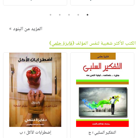
صابون
فيديوهات
عربة
أطفال
5
4
3
2
1
أسئلة
التسوق
مناسبات
يتكرر
المزيد من البنود »
طرحها
نشرة
الإصدارات
خدمات
الكتب الأكثر شعبية لنفس المؤلف (
فايزة حلمي
)
نيل
وفرات
انشر
كتابك
تواصل
معنا
التفكير السلبي ؛ ج
إضطرابات الأكل ؛ ب