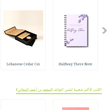
صابون
فيديوهات
عربة
أطفال
أسئلة
التسوق
مناسبات
يتكرر
طرحها
نشرة
Previous
الإصدارات
خدمات
نيل
وفرات
انشر
كتابك
Lebanese Cedar Coi
Halfway There Note
تواصل
معنا
الكتب الأكثر شعبية لنفس المؤلف (
محمد بن أحمد التجاني
)