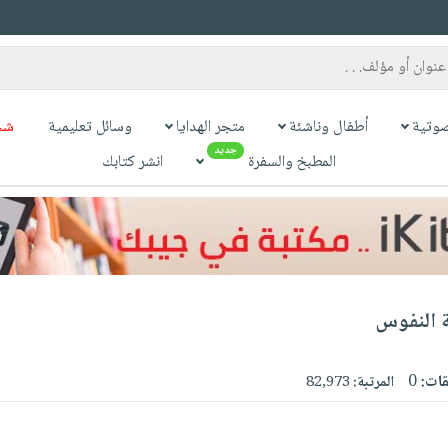
وتية
أطفال وناشئة
متجر الهدايا
وسائل تعليمية
شح
جديد
المطبخ والسفرة
انشر كتابك
 النفوس
قات:
0
المرتبة:
82,973