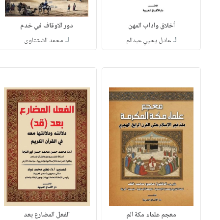
أخلاق واداب المهن
دور الاوقاف في خدم
لـ
لـ
عادل يحيي عبدالم
محمد الششتاوى
معجم علماء مكة الم
الفعل المضارع بعد