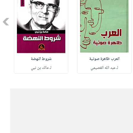
Next
العرب ظاهرة صوتية
شروط النهضة
لـ عبد الله القصيمي
لـ مالك بن نبي