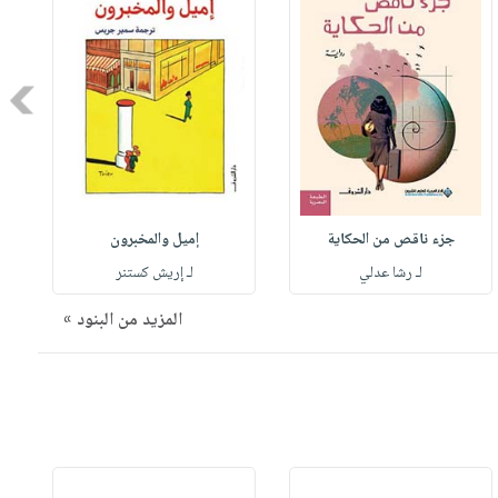
Next
جزء ناقص من الحكاية
إميل والمخبرون
لـ رشا عدلي
لـ إريش كستنر
المزيد من البنود »