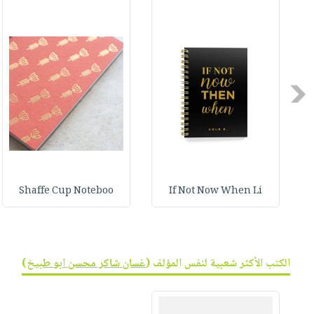
صابون
فيديوهات
عربة
أطفال
أسئلة
التسوق
مناسبات
يتكرر
طرحها
نشرة
الإصدارات
خدمات
Previous
نيل
وفرات
انشر
كتابك
Shaffe Cup Noteboo
If Not Now When Li
تواصل
معنا
الكتب الأكثر شعبية لنفس المؤلف (
غسان شاكر محسن ابو طبيخ
)