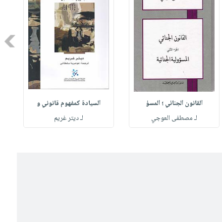
Next
القانون الجنائي ؛ المسؤ
السيادة كمفهوم قانوني و
لـ مصطفى العوجي
لـ ديتر غريم