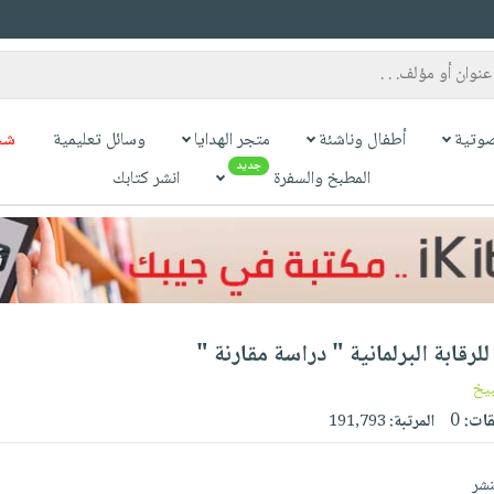
وتية
أطفال وناشئة
متجر الهدايا
وسائل تعليمية
شح
جديد
المطبخ والسفرة
انشر كتابك
رقابة البرلمانية " دراسة مقارنة "
يخ
قات:
0
المرتبة:
191,793
نشر