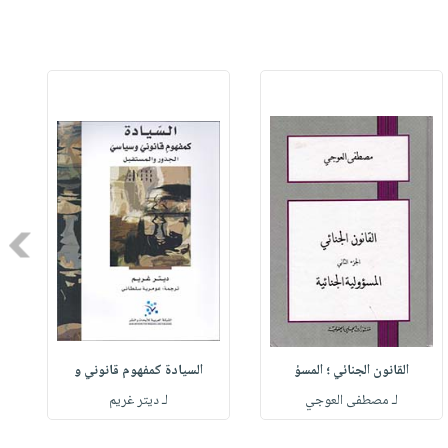
Next
القانون الجنائي ؛ المسؤ
السيادة كمفهوم قانوني و
لـ مصطفى العوجي
لـ ديتر غريم