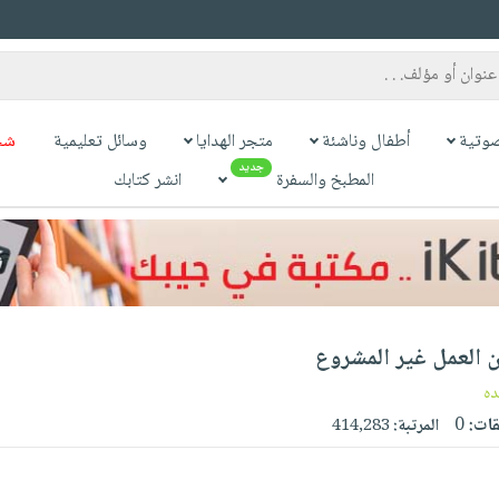
وتية
أطفال وناشئة
متجر الهدايا
وسائل تعليمية
شح
جديد
المطبخ والسفرة
انشر كتابك
ن العمل غير المشروع
ده
قات:
0
المرتبة:
414,283