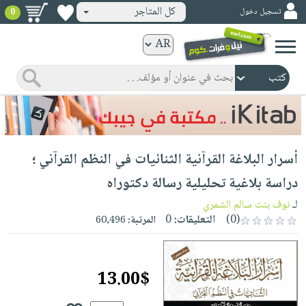
كل المتاجر
تسجيل دخول
0
كتب
ورقية
المواضيع
صدر
كتب
حديثاً
الكترونية
الأكثر
الصفحة
أسرار البلاغة القرآنية الثنائيات في النظم القرآني ؛
مبيعاً
الرئيسية
كتب
جوائز
دراسة بلاغية تحليلية رسالة دكتوراه
صدر
صوتية
شحن
لـ
نوف بنت سالم الشمري
حديثاً
الصفحة
مخفض
(0)
التعليقات:
0
المرتبة:
60,496
الأكثر
الرئيسية
عروض
أطفال
مبيعاً
masmu3
خاصة
وناشئة
كتب
13.00$
بلا
صفحات
مجانية
الصفحة
وسائل
حدود
مشوقة
الرئيسية