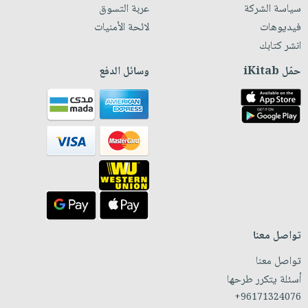
سياسة الشركة
عربة التسوق
فيديوهات
لائحة الأمنيات
انشر كتابك
حمّل iKitab
وسائل الدفع
تواصل معنا
تواصل معنا
أسئلة يتكرر طرحها
+96171324076