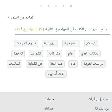
5
4
3
2
1
المزيد من البنود »
تصفح المزيد من الكتب في المواضيع التالية /
كل المواضيع
/
لغة
الإسلام
المسيحية
اليهودية
تاريخ الديانات
ديانات أخرى
عام
مقارنات
القواعد
ترجمة
دراسات لغوية
عام
علم اللغة
فن الكتابة
لسانيات
لغات أجنبية
عن نيل وفرات
حسابك
عن الشركة
حسابك