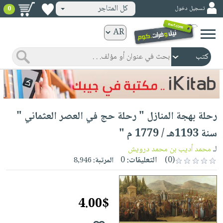
كل المتاجر
تسجيل دخول
0
كتب
ورقية
المواضيع
صدر
كتب
حديثاً
الكترونية
الأكثر
الصفحة
رحلة بهجة المنازل " رحلة حج في العصر العثماني "
مبيعاً
الرئيسية
كتب
جوائز
سنة 1193هـ / 1779 م "
صدر
صوتية
شحن
لـ
محمد أديب بن محمد درويش
حديثاً
الصفحة
مخفض
(0)
التعليقات:
0
المرتبة:
8,946
الأكثر
الرئيسية
عروض
أطفال
مبيعاً
masmu3
خاصة
وناشئة
كتب
4.00$
بلا
صفحات
مجانية
الصفحة
وسائل
حدود
مشوقة
الرئيسية