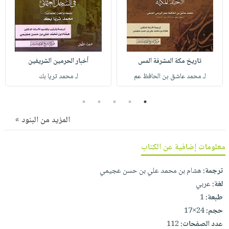
صابون
فيديوهات
عربة
أطفال
أسئلة
التسوق
مناسبات
يتكرر
طرحها
نشرة
تاريخ مكة المشرفة المس
أخبار الحرمين الشريفين
الإصدارات
خدمات
لـ محمد عاشق بن الحافظ عم
لـ محمد ثريا بك
نيل
وفرات
5
4
3
2
1
انشر
المزيد من البنود »
كتابك
تواصل
معلومات إضافية عن الكتاب
معنا
ترجمة:
هشام بن محمد علي بن حسن عجيمي
لغة:
عربي
طبعة:
1
حجم:
24×17
عدد الصفحات:
112