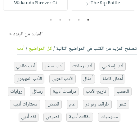
The Sip Bottle : ز
Wakanda Forever Gi
5
4
3
2
1
المزيد من البنود »
تصفح المزيد من الكتب في المواضيع التالية /
كل المواضيع
/
أدب
أدب إسلامي
أدب رحلات
أدب ساخر
أدب عالمي
أعمال كاملة
أمثال
الأدب العربي
الأدب المهجري
الخطب
تاريخ الأدب
دراسات أدبية
رسائل
روايات
شعر
طرائف ونوادر
عام
قصص
مختارات أدبية
مسرحيات
مقالات أدبية
نصوص
نقد أدبي