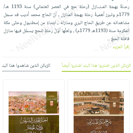
العناية
الأكثر
شحن
رحـلةُ بهجةِ المـنــازل (رحلة حج في العصر العثماني) سنة 1193 هـ/
أدوات
بالأسنان
مبيعاً
مجاني
1779م وتبرز أهميةُ رحلة بهجةِ المنازل , أنّ الحاج محمد أديب قد سجل
المائدة
الحمية
العودة
مشاهداته عن طريقِ الحاج البري ومنازله , ابتداءً من إسطنبول وحتّى مكة
بنود
الأوعية
والتغذية
للمدارس
المكرمة سنة (1193هـ 1779م) , ولعلّها أوّلُ رحلةٍ للحج يسجّل فيها منازل
مختارة
والتخزين
اشتراكات
اكسسوارات
قافلة الحجّ
...
أدوات
كتب
كل
إقرأ المزيد
بحث
المطبخ
الاشتراكات
اكسسوارات
متقدم
منزلية
صندوق
الزبائن الذين اشتروا هذا البند اشتروا أيضاً
الزبائن الذين شاهدوا هذا البند
القراءة
اكسسوارات
iKitab
ملابس
نيل
بلا
مطرزات
وفرات
حدود
حقائب
عن
حسابك
حلي
الشركة
عناية
لائحة
سياسة
بالذات
الأمنيات
الشركة