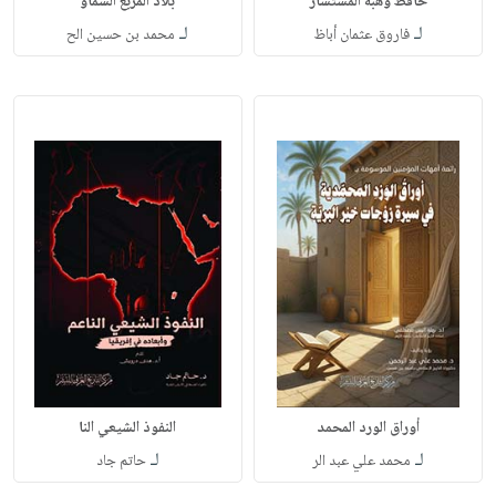
حافظ وهبه المستشار
بلاد المربع السماو
لـ
لـ
فاروق عثمان أباظ
محمد بن حسين الح
أوراق الورد المحمد
النفوذ الشيعي النا
لـ
لـ
محمد علي عبد الر
حاتم جاد