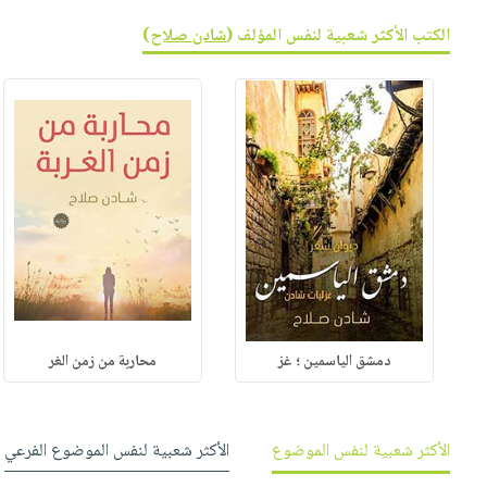
صابون
فيديوهات
عربة
الكتب الأكثر شعبية لنفس المؤلف (
شادن صلاح
)
أطفال
أسئلة
التسوق
مناسبات
يتكرر
طرحها
نشرة
الإصدارات
خدمات
نيل
وفرات
انشر
كتابك
تواصل
معنا
دمشق الياسمين ؛ غز
محاربة من زمن الغر
الأكثر شعبية لنفس الموضوع
الأكثر شعبية لنفس الموضوع الفرعي