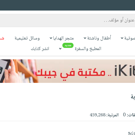
وتية
أطفال وناشئة
متجر الهدايا
وسائل تعليمية
شح
جديد
المطبخ والسفرة
انشر كتابك
ة
قات:
0
المرتبة:
459,268
وزيع