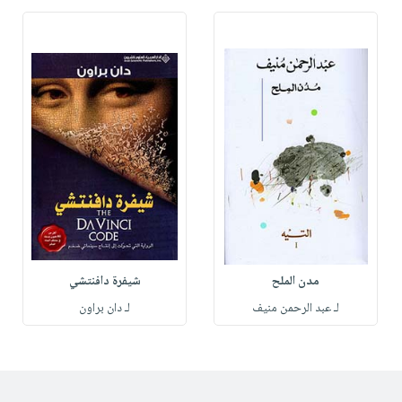
مدن الملح
شيفرة دافنتشي
لـ عبد الرحمن منيف
لـ دان براون