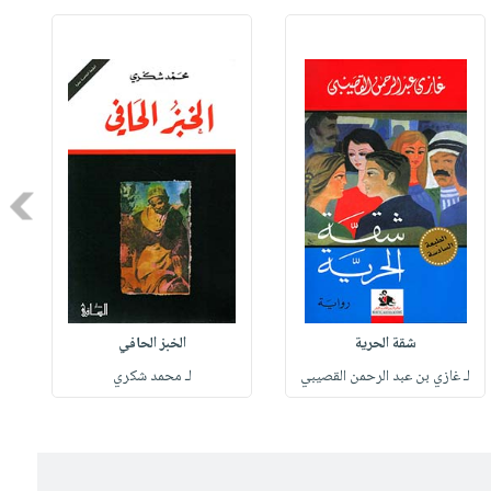
Next
شقة الحرية
الخبز الحافي
لـ غازي بن عبد الرحمن القصيبي
لـ محمد شكري
ل