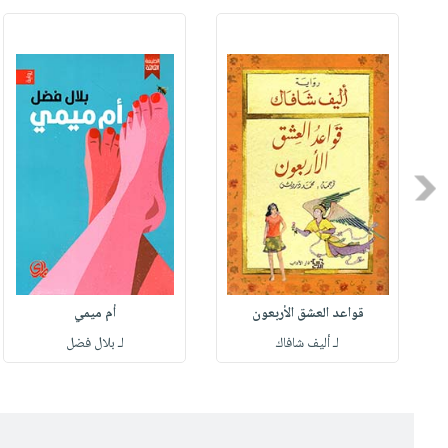
Previous
قواعد العشق الأربعون
أم ميمي
لـ أليف شافاك
لـ بلال فضل