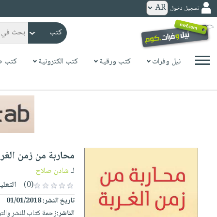
تسجيل دخول
كتب
ورقية
المواضيع
نيل وفرات
كتب ورقية
كتب الكترونية
كتب ص
صدر
كتب
حديثاً
الكترونية
الأكثر
الصفحة
مبيعاً
الرئيسية
كتب
جوائز
صدر
صوتية
شحن
حديثاً
الصفحة
محاربة من زمن الغرب
مخفض
الأكثر
الرئيسية
عروض
أطفال
لـ
شادن صلاح
مبيعاً
masmu3
خاصة
وناشئة
(0)
التعلي
كتب
بلا
صفحات
تاريخ النشر:
01/01/2018
مجانية
الصفحة
وسائل
حدود
مشوقة
الناشر:
زحمة كتاب للنشر والت
الرئيسية