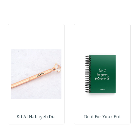
Sit Al Habayeb Dia
Do it For Your Fut