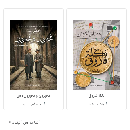
نكلة فاروق
مخبرون ومخبرون ؛ س
لـ
لـ
هشام الخشن
مصطفى عبيد
المزيد من البنود »