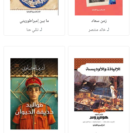
زمن سعاد
ما بين إمبراطوريتي
لـ
لـ
خالد منتصر
نللي حنا