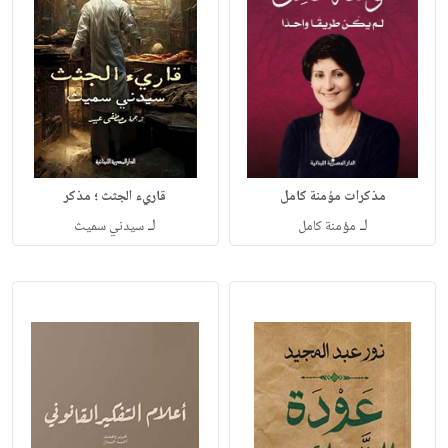
مذكرات مؤمنة كامل
قاريء الجثث ؛ مذكر
لـ
لـ
مؤمنة كامل
سيدني سميث