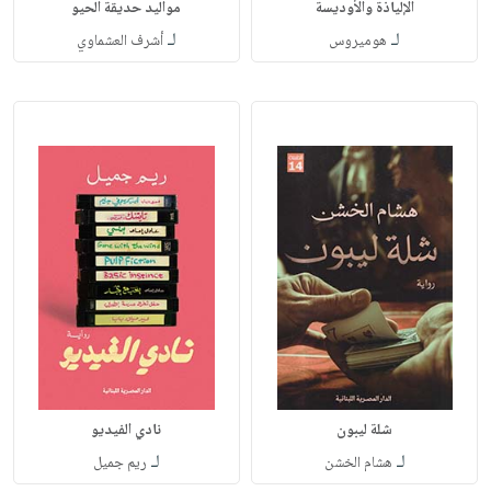
الإلياذة والأوديسة
مواليد حديقة الحيو
لـ
لـ
هوميروس
أشرف العشماوي
شلة ليبون
نادي الفيديو
لـ
لـ
هشام الخشن
ريم جميل