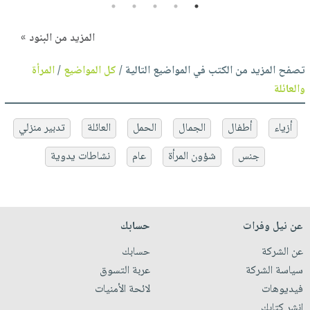
5
4
3
2
1
المزيد من البنود »
تصفح المزيد من الكتب في المواضيع التالية /
كل المواضيع
/
المرأة
والعائلة
أزياء
أطفال
الجمال
الحمل
العائلة
تدبير منزلي
جنس
شؤون المرأة
عام
نشاطات يدوية
عن نيل وفرات
حسابك
عن الشركة
حسابك
سياسة الشركة
عربة التسوق
فيديوهات
لائحة الأمنيات
انشر كتابك