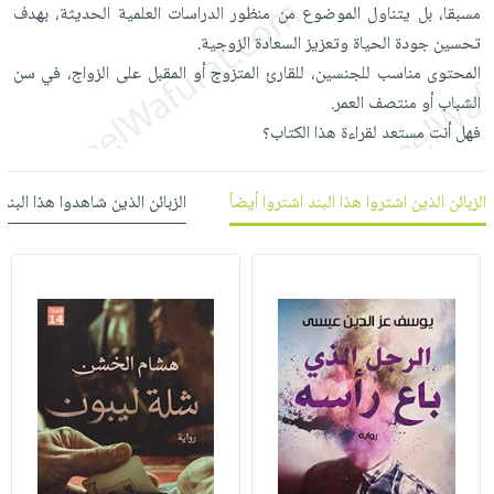
العناية
الأكثر
مسبقا، بل يتناول الموضوع من منظور الدراسات العلمية الحديثة، بهدف
شحن
أدوات
بالأسنان
مبيعاً
تحسين جودة الحياة وتعزيز السعادة الزوجية.
مجاني
المائدة
المحتوى مناسب للجنسين، للقارئ المتزوج أو المقبل على الزواج، في سن
الحمية
العودة
بنود
الأوعية
الشباب أو منتصف العمر.
والتغذية
للمدارس
مختارة
والتخزين
اشتراكات
فهل أنت مستعد لقراءة هذا الكتاب؟
اكسسوارات
أدوات
كتب
كل
بحث
المطبخ
الاشتراكات
الزبائن الذين اشتروا هذا البند اشتروا أيضاً
الزبائن الذين شاهدوا هذا البند
اكسسوارات
متقدم
منزلية
صندوق
القراءة
اكسسوارات
iKitab
ملابس
نيل
بلا
مطرزات
وفرات
حدود
حقائب
عن
حسابك
حلي
الشركة
عناية
لائحة
سياسة
بالذات
الأمنيات
الشركة