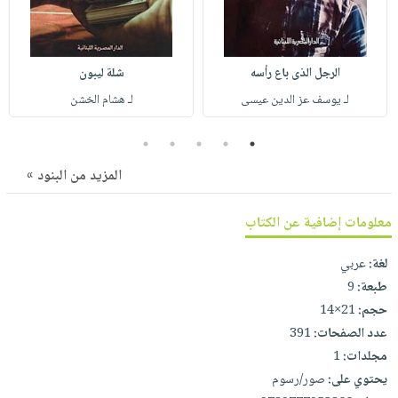
صابون
فيديوهات
عربة
أطفال
أسئلة
التسوق
مناسبات
يتكرر
الرجل الذى باع رأسه
شلة ليبون
طرحها
نشرة
لـ يوسف عز الدين عيسى
لـ هشام الخشن
الإصدارات
خدمات
نيل
5
4
3
2
1
وفرات
المزيد من البنود »
انشر
كتابك
معلومات إضافية عن الكتاب
تواصل
لغة:
عربي
معنا
طبعة:
9
حجم:
21×14
عدد الصفحات:
391
مجلدات:
1
يحتوي على:
صور/رسوم