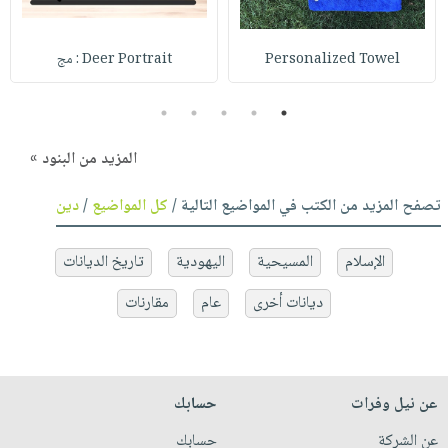
Personalized Towel
Deer Portrait : مج
5
4
3
2
1
المزيد من البنود »
تصفح المزيد من الكتب في المواضيع التالية /
كل المواضيع
/
دين
الإسلام
المسيحية
اليهودية
تاريخ الديانات
ديانات أخرى
عام
مقارنات
عن نيل وفرات
حسابك
عن الشركة
حسابك