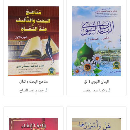
البيان النبوي (الق
مناهج البحث والتأل
لـ
لـ
زكريا عبد المجيد
حمدي عبد الفتاح