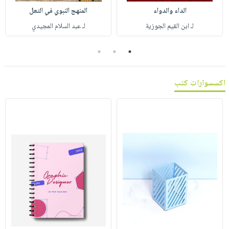
صابون
فيديوهات
الداء والدواء
المنهج النبوي في التعل
عربة
أطفال
أسئلة
لـ ابن القيم الجوزية
لـ عبد السلام المجيدي
التسوق
مناسبات
يتكرر
3
2
1
طرحها
نشرة
الإصدارات
خدمات
نيل
اكسسوارات كتب
وفرات
انشر
كتابك
تواصل
معنا