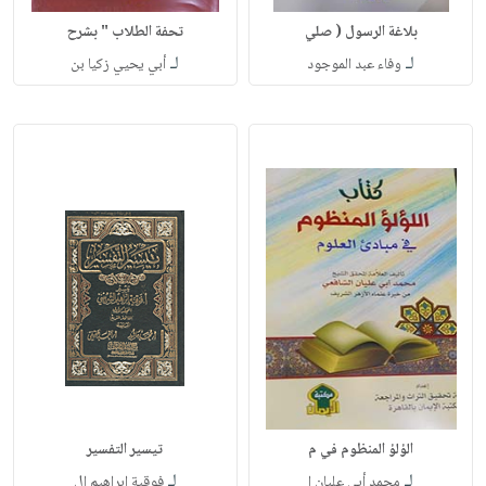
بلاغة الرسول ( صلي
تحفة الطلاب " بشرح
لـ
لـ
وفاء عبد الموجود
أبي يحيي زكيا بن
الؤلؤ المنظوم في م
تيسير التفسير
لـ
لـ
محمد أبي عليان ا
فوقية إبراهيم ال