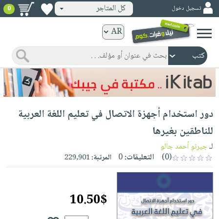
كل المتاجر
تسجيل دخول
0
كتب
ورقية
المواضيع
صدر
كتب
حديثاً
الكترونية
الأكثر
الصفحة
دور استخدام أجهزة الاتصال في تعليم اللغة العربية
مبيعاً
الرئيسية
كتب
جوائز
للناطقين بغيرها
صدر
صوتية
شحن
لـ
جيرنو أحمد جالو
حديثاً
الصفحة
مخفض
(0)
التعليقات:
0
المرتبة:
229,901
الأكثر
الرئيسية
عروض
أطفال
مبيعاً
masmu3
خاصة
وناشئة
كتب
10.50$
بلا
صفحات
مجانية
الصفحة
وسائل
حدود
مشوقة
الرئيسية