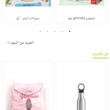
مجموع piccolo علم
حيوانات البحر - أح
5
4
3
2
1
المزيد من البنود »
كل الأقسام