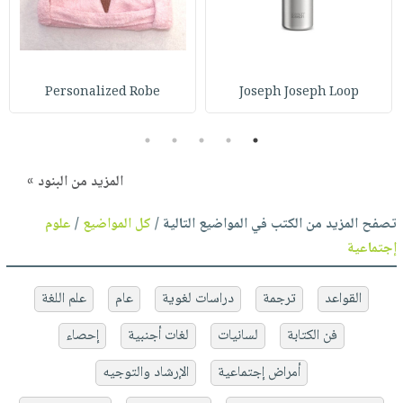
Personalized Robe
Joseph Joseph Loop
5
4
3
2
1
المزيد من البنود »
تصفح المزيد من الكتب في المواضيع التالية /
كل المواضيع
/
علوم
إجتماعية
القواعد
ترجمة
دراسات لغوية
عام
علم اللغة
فن الكتابة
لسانيات
لغات أجنبية
إحصاء
أمراض إجتماعية
الإرشاد والتوجيه