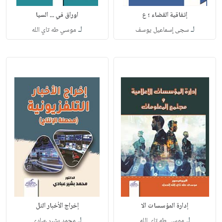
إتفاقية القضاء ؛ ع
اوراق في ... السيا
لـ
لـ
سجى إسماعيل يوسف
موسي طه تاي الله
إدارة المؤسسات الا
إخراج الأخبار التل
لـ
لـ
موسي طه تاي الله
محمد بشير عبادي