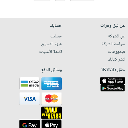
عن نيل وفرات
حسابك
عن الشركة
حسابك
سياسة الشركة
عربة التسوق
فيديوهات
لائحة الأمنيات
انشر كتابك
حمّل iKitab
وسائل الدفع