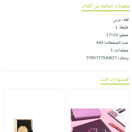
صابون
فيديوهات
معلومات إضافية عن الكتاب
عربة
أطفال
أسئلة
التسوق
لغة:
عربي
مناسبات
يتكرر
طبعة:
1
طرحها
نشرة
حجم:
24×17
الإصدارات
خدمات
عدد الصفحات:
444
نيل
مجلدات:
1
وفرات
ردمك:
9789777940627
انشر
كتابك
اكسسوارات كتب
تواصل
معنا