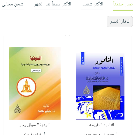
صدر حديثاً
الأكثر شعبية
الأكثر مبيعاً هذا الشهر
شحن مجاني
لـ دار اليسر
التلمود " تاريخه -
البوذية " سؤال وجو
لـ
لـ
محمود محممد مزرو
هيثم طلعت