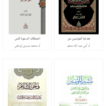
هداية المؤمنين من
اختطاف الدعوة الإس
لـ
لـ
أبي عبد الله محم
محمد يسري إبراهي