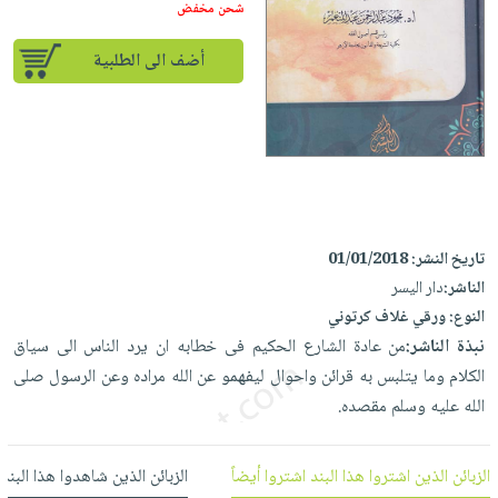
إختياراتنا
تعليمية
شحن مخفض
أسئلة
إختياراتنا
المواضيع
iKitab
يتكرر
كتب
أضف الى الطلبية
بلا
الأكثر
طرحها
أكاديمية
الصحة
حدود
مبيعاً
تحميل
والعناية
صندوق
أسئلة
وسائل
masmu3
الشخصية
القراءة
يتكرر
تعليمية
على
جديد
English
طرحها
صندوق
Android
books
الكل
تحميل
القراءة
تحميل
iKitab
أجهزة
جوائز
تاريخ النشر:
01/01/2018
المطبخ
masmu3
على
العناية
الناشر:
دار اليسر
والسفرة
على
Android
جديد
الشخصية
النوع:
ورقي غلاف كرتوني
Apple
نبذة الناشر:
من عادة الشارع الحكيم فى خطابه ان يرد الناس الى سياق
تحميل
العناية
الكل
الكلام وما يتلبس به قرائن واحوال ليفهمو عن الله مراده وعن الرسول صلى
iKitab
وتصفيف
أواني
متجر
الله عليه وسلم مقصده.
على
الشعر
الطهي
الهدايا
Apple
العناية
أدوات
بالجسم
أقسام
الزبائن الذين اشتروا هذا البند اشتروا أيضاً
الزبائن الذين شاهدوا هذا البند
الخبز