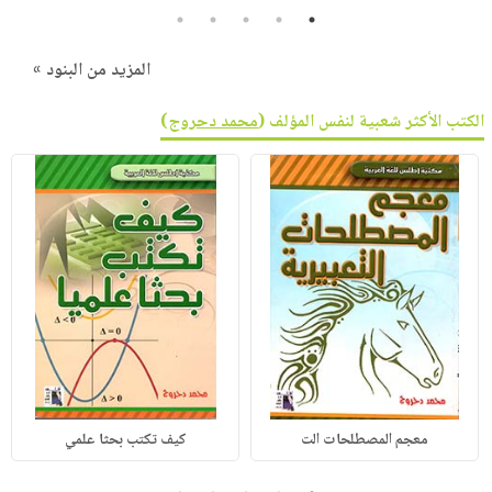
5
4
3
2
1
المزيد من البنود »
الكتب الأكثر شعبية لنفس المؤلف (
محمد دحروج
)
معجم المصطلحات الت
كيف تكتب بحثا علمي