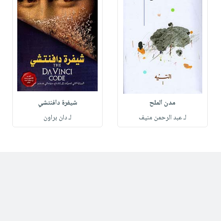
مدن الملح
شيفرة دافنتشي
لـ عبد الرحمن منيف
لـ دان براون