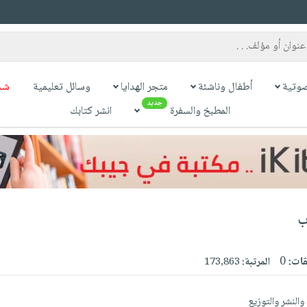
وتية
أطفال وناشئة
متجر الهدايا
وسائل تعليمية
شح
جديد
المطبخ والسفرة
انشر كتابك
ب
قات:
0
المرتبة:
173,863
النشر والتوزيع