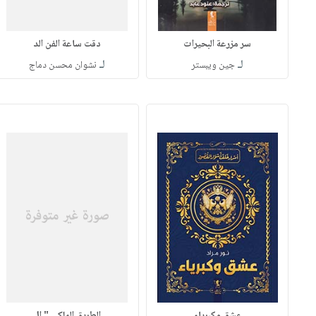
سر مزرعة البحيرات
دقت ساعة الفن الد
لـ
لـ
جين ويبستر
نشوان محسن دماج
عشق وكبرياء
الطريق الملكي " ال