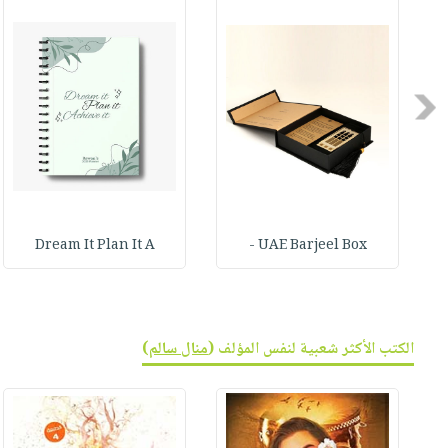
صابون
فيديوهات
عربة
أطفال
أسئلة
التسوق
مناسبات
يتكرر
طرحها
نشرة
Previous
الإصدارات
خدمات
نيل
وفرات
انشر
كتابك
Dream It Plan It A
UAE Barjeel Box -
تواصل
معنا
الكتب الأكثر شعبية لنفس المؤلف (
منال سالم
)