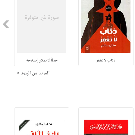
Next
ذئاب لا تغفر
خطأ لا يمكن إصلاحه
المزيد من البنود »