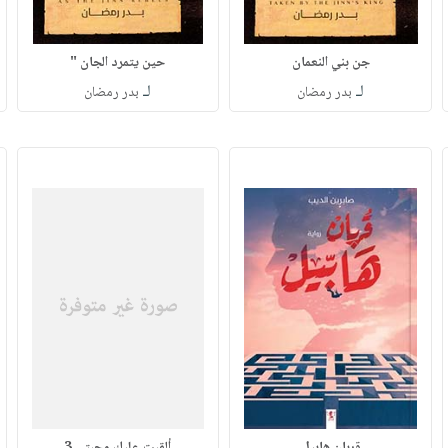
جن بني النعمان
حين يتمرد الجان "
لـ
لـ
بدر رمضان
بدر رمضان
قربان هابيل
ألقيت عليك محبتي 3