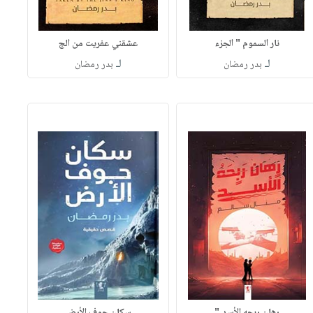
نار السموم " الجزء
عشقني عفريت من الج
لـ
لـ
بدر رمضان
بدر رمضان
رهان ربحه الأسد "
سكان جوف الأرض