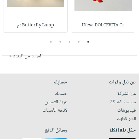
Ufesa DOLCEVITA Cr
Butterfly Lamp : م
5
4
3
2
1
المزيد من البنود »
عن نيل وفرات
حسابك
عن الشركة
حسابك
سياسة الشركة
عربة التسوق
فيديوهات
لائحة الأمنيات
انشر كتابك
حمّل iKitab
وسائل الدفع