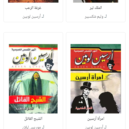
الملك لير
غرفة الرعب
لـ
لـ
وليم شكسبير
أرسين لوبين
امرأة أرسين
الشبح القاتل
لـ
لـ
أرسين لوبين
موريس لبلان