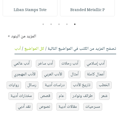
Liban Stamps Tote
Branded Metallic P
5
4
3
2
1
المزيد من البنود »
تصفح المزيد من الكتب في المواضيع التالية /
كل المواضيع
/
أدب
أدب إسلامي
أدب رحلات
أدب ساخر
أدب عالمي
أعمال كاملة
أمثال
الأدب العربي
الأدب المهجري
الخطب
تاريخ الأدب
دراسات أدبية
رسائل
روايات
شعر
طرائف ونوادر
عام
قصص
مختارات أدبية
مسرحيات
مقالات أدبية
نصوص
نقد أدبي