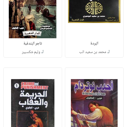
البردة
تاجر البندقية
لـ
لـ
محمد بن سعيد الب
وليم شكسبير