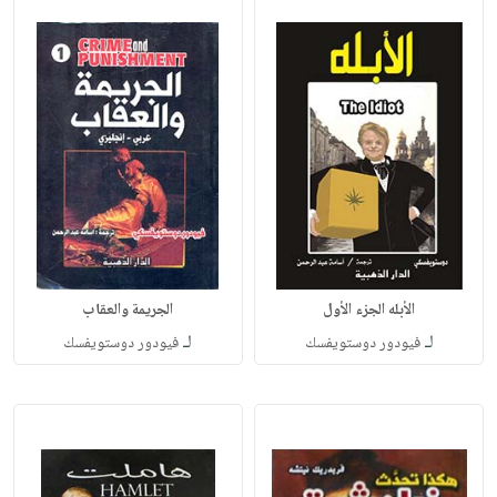
الأبله الجزء الأول
الجريمة والعقاب
لـ
لـ
فيودور دوستويفسك
فيودور دوستويفسك