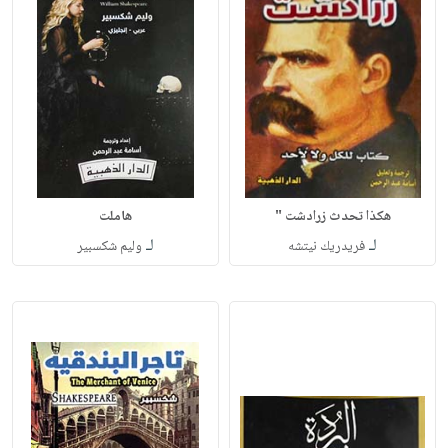
هكذا تحدث زرادشت "
هاملت
لـ
لـ
فريدريك نيتشه
وليم شكسبير