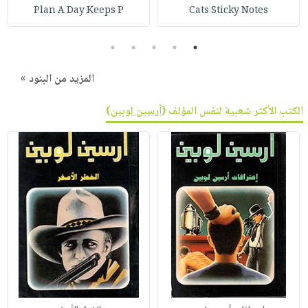
Plan A Day Keeps P
Cats Sticky Notes
5
4
3
2
1
المزيد من البنود »
الكتب الأكثر شعبية لنفس المؤلف (
أرسين لوبين
)