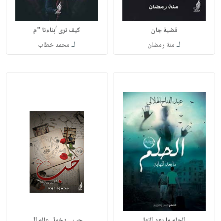
قضية جان
كيف نرى أبناءنا "م
لـ
لـ
منة رمضان
محمد خطاب
الحلم ما بعد النها
حب .. دخول عالم ال