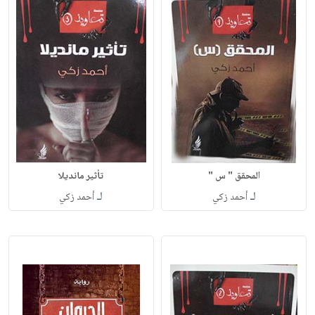
المحقق " س "
تأثير مانديلا
لـ
لـ
أحمد زكي
أحمد زكي