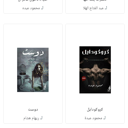
لـ
لـ
عبد الفتاح الهلا
محمود عبده
كروكودايل
دوست
لـ
لـ
محمود عبدة
ريهام هشام