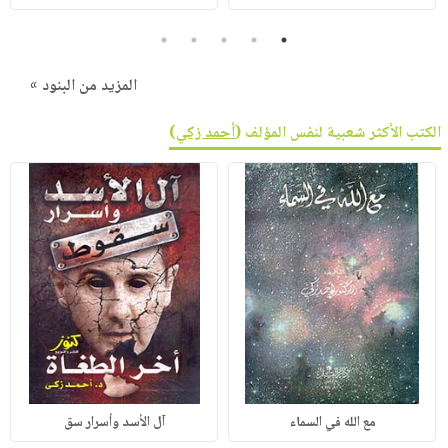
5
4
3
2
1
المزيد من البنود »
الكتب الأكثر شعبية لنفس المؤلف (
أحمد زكي
)
مع الله في السماء
آل الأسد وأسرار سق