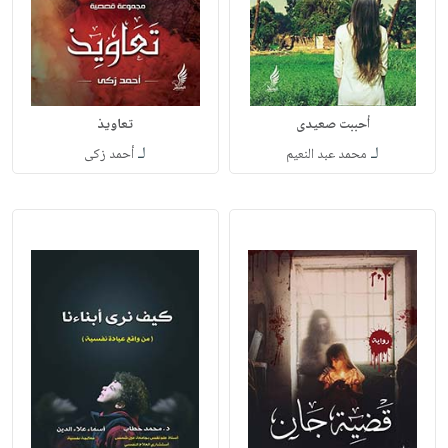
أحببت صعيدى
تعاويذ
لـ
لـ
محمد عبد النعيم
أحمد زكى