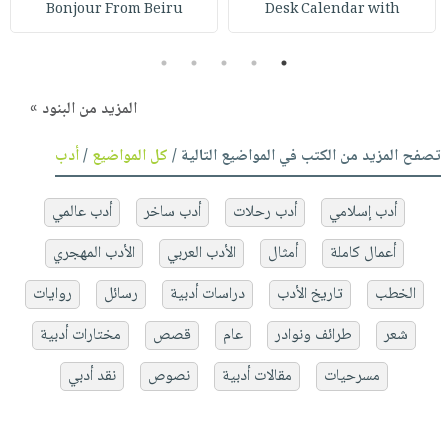
Bonjour From Beiru
Desk Calendar with
5
4
3
2
1
المزيد من البنود »
تصفح المزيد من الكتب في المواضيع التالية /
كل المواضيع
/
أدب
أدب إسلامي
أدب رحلات
أدب ساخر
أدب عالمي
أعمال كاملة
أمثال
الأدب العربي
الأدب المهجري
الخطب
تاريخ الأدب
دراسات أدبية
رسائل
روايات
شعر
طرائف ونوادر
عام
قصص
مختارات أدبية
مسرحيات
مقالات أدبية
نصوص
نقد أدبي