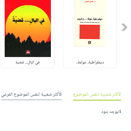
صابون
فيديوهات
عربة
أطفال
أسئلة
التسوق
مناسبات
يتكرر
Previous
طرحها
نشرة
الإصدارات
خدمات
نيل
وفرات
ديمقراطية، عولمة..
في البال... قضية
انشر
كتابك
تواصل
معنا
الأكثر شعبية لنفس الموضوع
الأكثر شعبية لنفس الموضوع الفرعي
لايوجد بنود