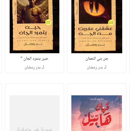
جن بني النعمان
حين يتمرد الجان "
لـ
لـ
بدر رمضان
بدر رمضان