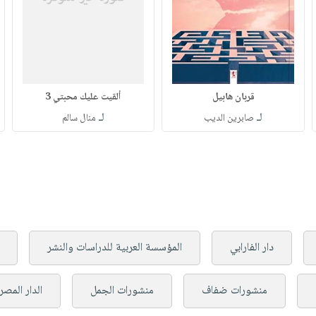
قربان هابيل
ألقيت عليك محبتي 3
لـ
لـ
صابرين الديب
منال سالم
دار الفارابي
المؤسسة العربية للدراسات والنشر
منشورات ضفاف
منشورات الجمل
الدار المصري