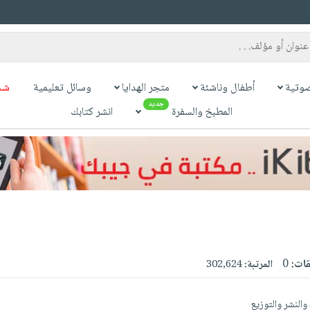
وتية
أطفال وناشئة
متجر الهدايا
وسائل تعليمية
شح
جديد
المطبخ والسفرة
انشر كتابك
قات:
0
المرتبة:
302,624
النشر والتوزيع