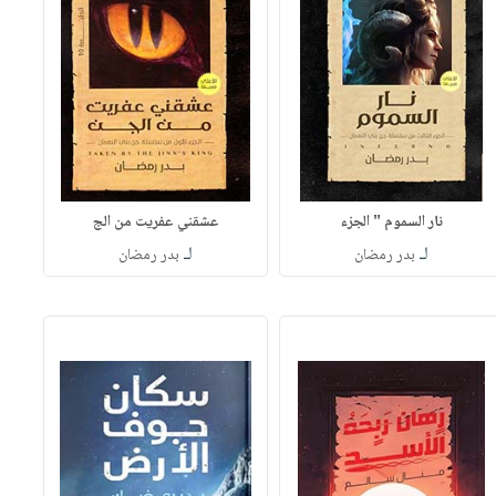
نار السموم " الجزء
عشقني عفريت من الج
لـ
لـ
بدر رمضان
بدر رمضان