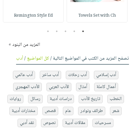
Remington Style Ed
Towels Set with Ch
5
4
3
2
1
المزيد من البنود »
تصفح المزيد من الكتب في المواضيع التالية /
كل المواضيع
/
أدب
أدب إسلامي
أدب رحلات
أدب ساخر
أدب عالمي
أعمال كاملة
أمثال
الأدب العربي
الأدب المهجري
الخطب
تاريخ الأدب
دراسات أدبية
رسائل
روايات
شعر
طرائف ونوادر
عام
قصص
مختارات أدبية
مسرحيات
مقالات أدبية
نصوص
نقد أدبي