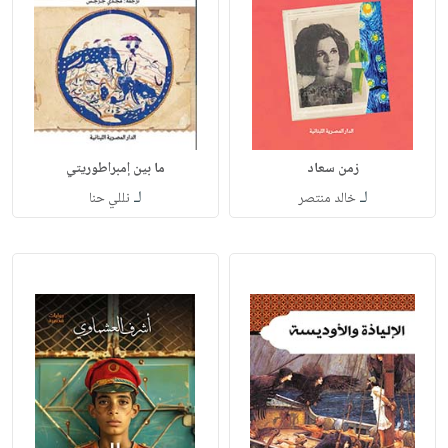
زمن سعاد
ما بين إمبراطوريتي
لـ
لـ
خالد منتصر
نللي حنا