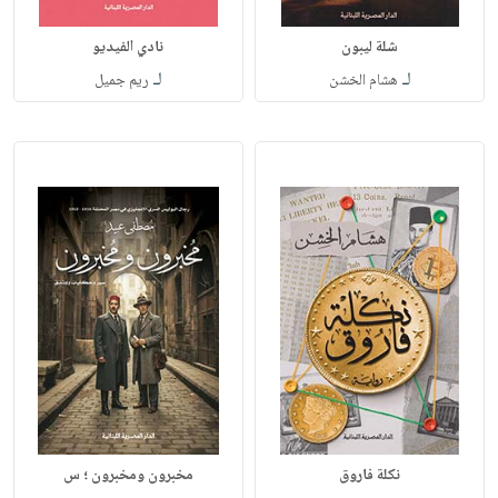
شلة ليبون
نادي الفيديو
لـ
لـ
هشام الخشن
ريم جميل
نكلة فاروق
مخبرون ومخبرون ؛ س