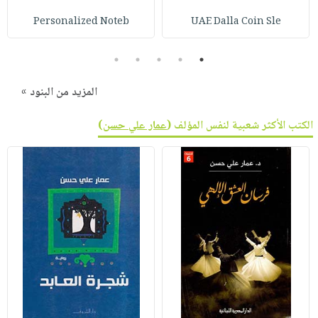
Personalized Noteb
UAE Dalla Coin Sle
5
4
3
2
1
المزيد من البنود »
الكتب الأكثر شعبية لنفس المؤلف (
عمار علي حسن
)