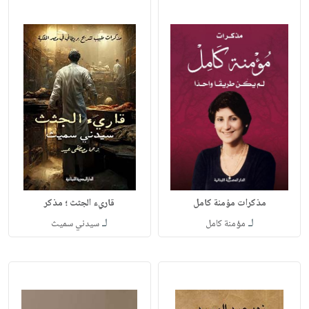
مذكرات مؤمنة كامل
قاريء الجثث ؛ مذكر
لـ
لـ
مؤمنة كامل
سيدني سميث