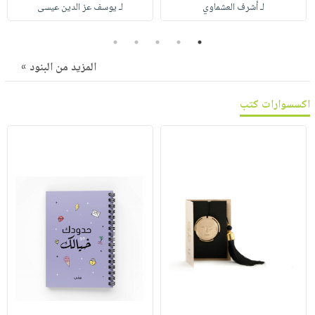
صابون
لـ أشرف العشماوي
لـ يوسف عز الدين عيسى
فيديوهات
عربة
أطفال
أسئلة
التسوق
5
4
3
2
1
مناسبات
يتكرر
المزيد من البنود »
طرحها
نشرة
الإصدارات
خدمات
اكسسوارات كتب
نيل
وفرات
انشر
كتابك
تواصل
معنا