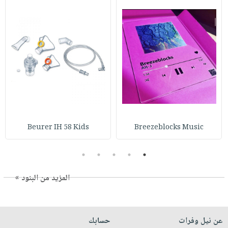
Beurer IH 58 Kids
Breezeblocks Music
5
4
3
2
1
المزيد من البنود »
عن نيل وفرات
حسابك