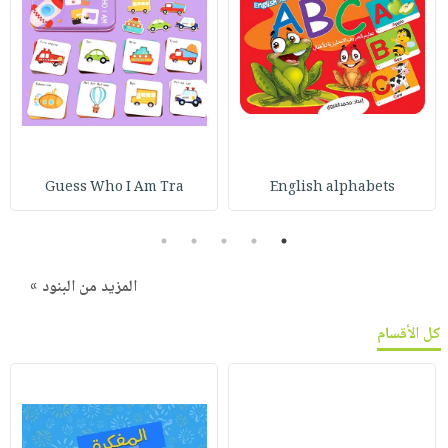
Guess Who I Am Tra
English alphabets
5
4
3
2
1
المزيد من البنود »
كل الأقسام