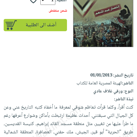
إختياراتنا
الكمية:
تعليمية
أسئلة
إختياراتنا
المواضيع
iKitab
شحن مخفض
يتكرر
كتب
بلا
الأكثر
طرحها
أكاديمية
الصحة
أضف الى الطلبية
حدود
مبيعاً
تحميل
والعناية
صندوق
أسئلة
وسائل
masmu3
الشخصية
القراءة
يتكرر
تعليمية
على
جديد
English
طرحها
صندوق
Android
books
الكل
تحميل
القراءة
تحميل
iKitab
أجهزة
جوائز
المطبخ
masmu3
تاريخ النشر:
01/01/2013
على
العناية
والسفرة
على
الناشر:
الهيئة المصرية العامة للكتاب
Android
جديد
الشخصية
Apple
النوع:
ورقي غلاف عادي
تحميل
العناية
نبذة الناشر:
الكل
iKitab
وتصفيف
كنت أقرأ، وكلما قرأت تعاظم شوقي لمعرفة ما أخفاه كتبه التاريخ عني وعن
أواني
متجر
على
الشعر
كل الجيال التي سبقتني. أحداث عظيمة ارتبطت بأماكن وشوارع أعرفها رغم
الطهي
الهدايا
Apple
العناية
ما طرأ عليها من تغيير، مثل منطقة مسجد القائد إبراهيم، كنيسة القديسين،
أدوات
بالجسم
أقسام
طريق "الحرية" أبو قير، الجيش، ملك حفني، العصافرة، المنطقة الشمالية
الخبز