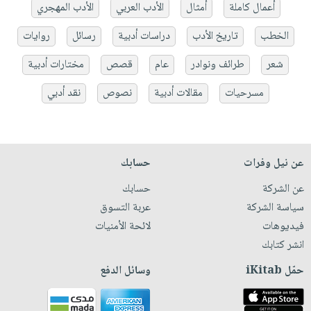
أعمال كاملة
أمثال
الأدب العربي
الأدب المهجري
الخطب
تاريخ الأدب
دراسات أدبية
رسائل
روايات
شعر
طرائف ونوادر
عام
قصص
مختارات أدبية
مسرحيات
مقالات أدبية
نصوص
نقد أدبي
عن نيل وفرات
حسابك
عن الشركة
حسابك
سياسة الشركة
عربة التسوق
فيديوهات
لائحة الأمنيات
انشر كتابك
حمّل iKitab
وسائل الدفع