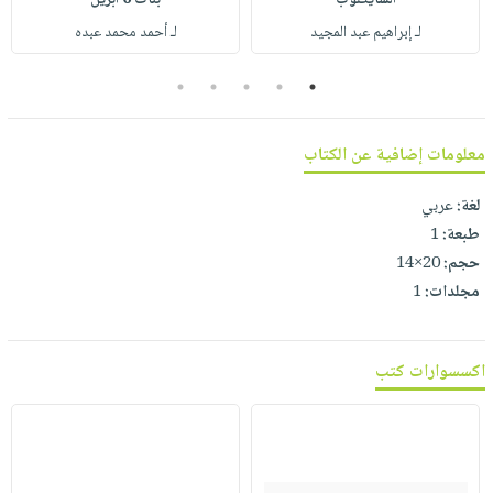
صابون
فيديوهات
عربة
لـ إبراهيم عبد المجيد
لـ أحمد محمد عبده
أطفال
أسئلة
التسوق
مناسبات
يتكرر
5
4
3
2
1
طرحها
نشرة
الإصدارات
خدمات
معلومات إضافية عن الكتاب
نيل
وفرات
لغة:
عربي
طبعة:
1
انشر
حجم:
20×14
كتابك
مجلدات:
1
تواصل
معنا
اكسسوارات كتب