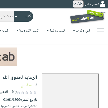
تسجيل دخول
كتب
ورقية
المواضيع
نيل وفرات
كتب ورقية
كتب الكترونية
كتب ص
صدر
كتب
حديثاً
الكترونية
الأكثر
الصفحة
مبيعاً
الرئيسية
كتب
جوائز
صدر
صوتية
شحن
حديثاً
الصفحة
الرعاية لحقوق الله
مخفض
الأكثر
الرئيسية
عروض
أطفال
لـ
المحاسبي
مبيعاً
masmu3
خاصة
وناشئة
(0)
التعلي
كتب
بلا
صفحات
تاريخ النشر:
01/01/1900
مجانية
الصفحة
وسائل
حدود
مشوقة
الناشر:
شركة القدس للنشر وال
الرئيسية