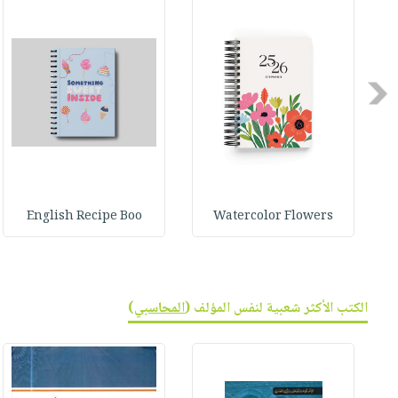
صابون
فيديوهات
عربة
أطفال
أسئلة
التسوق
مناسبات
يتكرر
طرحها
Previous
نشرة
الإصدارات
خدمات
نيل
وفرات
انشر
English Recipe Boo
Watercolor Flowers
كتابك
تواصل
معنا
الكتب الأكثر شعبية لنفس المؤلف (
المحاسبي
)