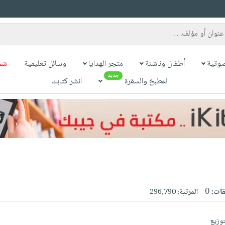
وتية
أطفال وناشئة
متجر الهدايا
وسائل تعليمية
شح
جديد
المطبخ والسفرة
انشر كتابك
قات:
0
المرتبة:
296,790
توزيع