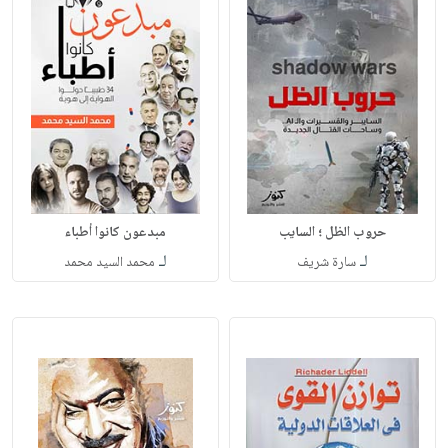
حروب الظل ؛ السايب
مبدعون كانوا أطباء
لـ
لـ
سارة شريف
محمد السيد محمد