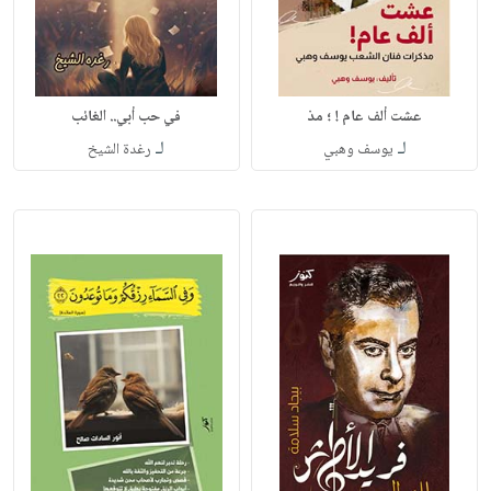
عشت ألف عام ! ؛ مذ
في حب أبي.. الغائب
لـ
لـ
يوسف وهبي
رغدة الشيخ