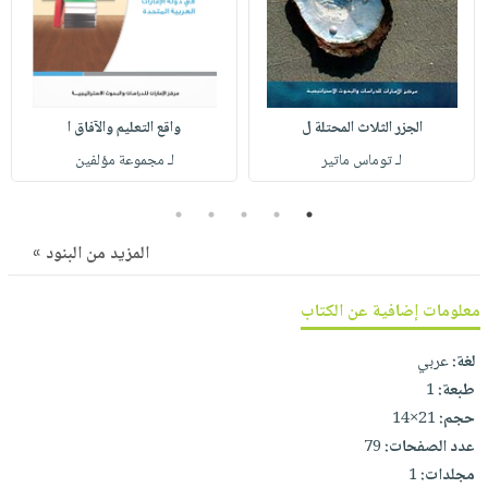
صابون
فيديوهات
عربة
أطفال
أسئلة
التسوق
مناسبات
يتكرر
طرحها
نشرة
الجزر الثلاث المحتلة ل
واقع التعليم والآفاق ا
الإصدارات
خدمات
لـ توماس ماتير
لـ مجموعة مؤلفين
نيل
وفرات
5
4
3
2
1
انشر
المزيد من البنود »
كتابك
تواصل
معلومات إضافية عن الكتاب
معنا
لغة:
عربي
طبعة:
1
حجم:
21×14
عدد الصفحات:
79
مجلدات:
1