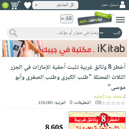
كل المتاجر
تسجيل دخول
0
كتب
ورقية
المواضيع
صدر
كتب
حديثاً
الكترونية
الأكثر
الصفحة
أخطر 8 وثائق غربية تثبت أحقية الإمارات في الجزر
مبيعاً
الرئيسية
كتب
جوائز
الثلاث المحتلة "طنب الكبرى وطنب الصغرى وأبو
صدر
صوتية
شحن
موسى"
حديثاً
الصفحة
مخفض
الأكثر
لـ
محمد عبد الحليم
الرئيسية
عروض
أطفال
(0)
التعليقات:
0
المرتبة:
134,085
مبيعاً
masmu3
خاصة
وناشئة
كتب
بلا
صفحات
مجانية
الصفحة
وسائل
حدود
مشوقة
8.60$
الرئيسية