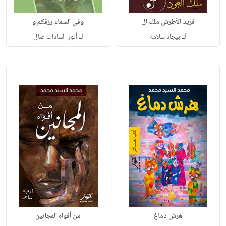
فريد الأطرش ملك ال
وفي السماء رزقكم و
لـ
لـ
بيجاد سلامة
أنور السادات صال
هرش دماغ
من أفواه المجانين