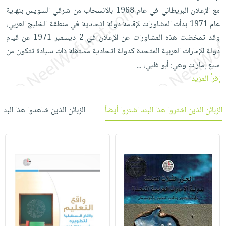
العناية
الأكثر
شحن
مع الإعلان البريطاني في عام 1968 بالانسحاب من شرقي السويس بنهاية
أدوات
بالأسنان
مبيعاً
مجاني
عام 1971 بدأت المشاورات لإقامة دولة اتحادية في منطقة الخليج العربي،
المائدة
الحمية
العودة
وقد تمخضت هذه المشاورات عن الإعلان في 2 ديسمبر 1971 عن قيام
بنود
الأوعية
والتغذية
للمدارس
دولة الإمارات العربية المتحدة كدولة اتحادية مستقلة ذات سيادة تتكون من
مختارة
والتخزين
اشتراكات
اكسسوارات
سبع إمارات وهي: أبو ظبي،
...
أدوات
كتب
كل
إقرأ المزيد
بحث
المطبخ
الاشتراكات
اكسسوارات
متقدم
منزلية
صندوق
الزبائن الذين اشتروا هذا البند اشتروا أيضاً
الزبائن الذين شاهدوا هذا البند
القراءة
اكسسوارات
iKitab
ملابس
نيل
بلا
مطرزات
وفرات
حدود
حقائب
عن
حسابك
حلي
الشركة
عناية
لائحة
سياسة
بالذات
الأمنيات
الشركة