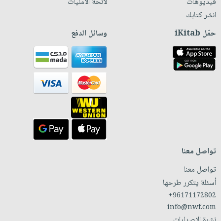
فيديوهات
لائحة الأمنيات
انشر كتابك
حمّل iKitab
وسائل الدفع
تواصل معنا
تواصل معنا
أسئلة يتكرر طرحها
+96171172802
info@nwf.com
نشرة الإصدارات