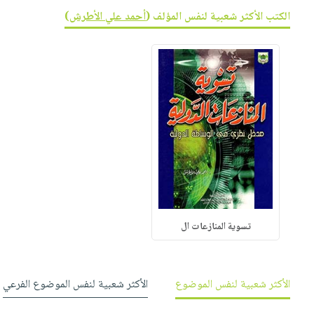
صابون
فيديوهات
الكتب الأكثر شعبية لنفس المؤلف (
أحمد علي الأطرش
)
عربة
أطفال
أسئلة
التسوق
مناسبات
يتكرر
طرحها
نشرة
الإصدارات
خدمات
نيل
وفرات
انشر
كتابك
تواصل
معنا
تسوية المنازعات ال
الأكثر شعبية لنفس الموضوع
الأكثر شعبية لنفس الموضوع الفرعي