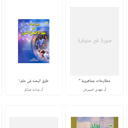
مطارحات جماهيرية "
طرق البحث فى علم ا
لـ
لـ
مهدى امبيرش
برنت ميللر