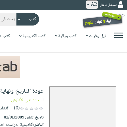
تسجيل دخول
كتب
ورقية
المواضيع
نيل وفرات
كتب ورقية
كتب الكترونية
كتب ص
صدر
كتب
حديثاً
الكترونية
الأكثر
الصفحة
مبيعاً
الرئيسية
كتب
جوائز
صدر
صوتية
شحن
حديثاً
الصفحة
عودة التاريخ ونهاية 
مخفض
الأكثر
الرئيسية
عروض
أطفال
لـ
أحمد علي الأطرش
مبيعاً
masmu3
خاصة
وناشئة
(0)
التعلي
كتب
بلا
صفحات
تاريخ النشر:
01/01/2009
مجانية
الصفحة
وسائل
حدود
مشوقة
الناشر:
أكاديمية الدراسات الع
الرئيسية