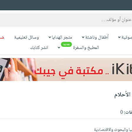
وتية
أطفال وناشئة
متجر الهدايا
وسائل تعليمية
شح
جديد
المطبخ والسفرة
انشر كتابك
الأحلام
قات:
0
ليا والبحوث والاقتصادية