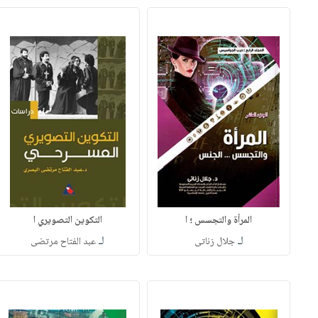
المرأة والتجسس ؛ ا
التكوين التصويري ا
لـ
لـ
جلال زناتى
عبد الفتاح مرتضى