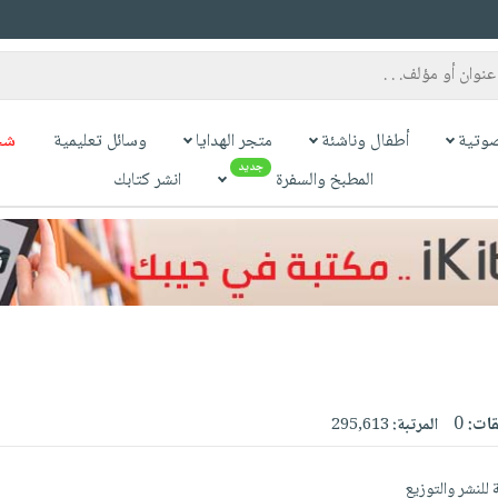
وتية
أطفال وناشئة
متجر الهدايا
وسائل تعليمية
شح
جديد
المطبخ والسفرة
انشر كتابك
قات:
0
المرتبة:
295,613
لنشر والتوزيع