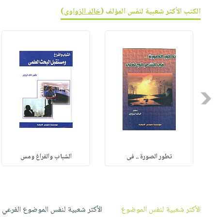
صابون
فيديوهات
الكتب الأكثر شعبية لنفس المؤلف (
خالد الزواوى
)
عربة
أطفال
أسئلة
التسوق
مناسبات
يتكرر
طرحها
نشرة
الإصدارات
خدمات
نيل
وفرات
Previous
انشر
كتابك
تواصل
معنا
تطور الصورة .. فى
الشباب والفراغ ومس
الأكثر شعبية لنفس الموضوع
الأكثر شعبية لنفس الموضوع الفرعي