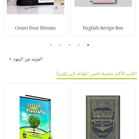
صابون
فيديوهات
عربة
أطفال
أسئلة
التسوق
مناسبات
يتكرر
Count Your Blessin
English Recipe Boo
طرحها
نشرة
الإصدارات
خدمات
5
4
3
2
1
نيل
وفرات
المزيد من البنود »
انشر
الكتب الأكثر شعبية لنفس المؤلف (
بن كثير
)
كتابك
تواصل
معنا