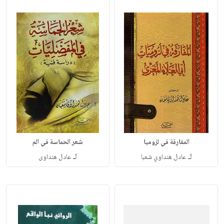
المفارقة في لزوميا
شعر الحماسة في الم
لـ
لـ
عادل هنداوي شعبا
عادل هنداوى