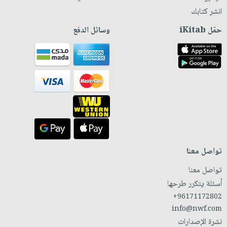
انشر كتابك
حمّل iKitab
وسائل الدفع
تواصل معنا
تواصل معنا
أسئلة يتكرر طرحها
+96171172802
info@nwf.com
نشرة الإصدارات