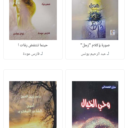
صورة ؤكلام "زجل"
حينما تنتفض رفات ا
لـ
لـ
عبد الرحيم يونس
فارس عودة