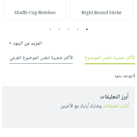
صابون
فيديوهات
عربة
أطفال
Shaffe Cup Noteboo
Night Round Sticke
أسئلة
التسوق
مناسبات
يتكرر
5
4
3
2
1
طرحها
نشرة
الإصدارات
خدمات
المزيد من البنود »
نيل
وفرات
الأكثر شعبية لنفس الموضوع
الأكثر شعبية لنفس الموضوع الفرعي
انشر
كتابك
لايوجد بنود
تواصل
معنا
أبرز التعليقات
أكتب تعليقاتك
وشارك أراءك مع الأخرين