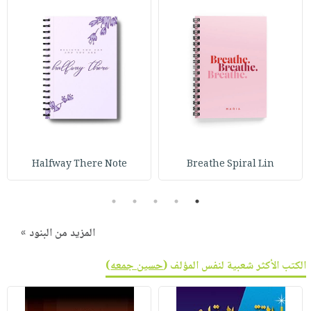
صابون
فيديوهات
عربة
أطفال
أسئلة
التسوق
مناسبات
يتكرر
طرحها
نشرة
الإصدارات
خدمات
نيل
وفرات
انشر
Halfway There Note
Breathe Spiral Lin
كتابك
تواصل
5
4
3
2
1
معنا
المزيد من البنود »
الكتب الأكثر شعبية لنفس المؤلف (
حسين جمعه
)