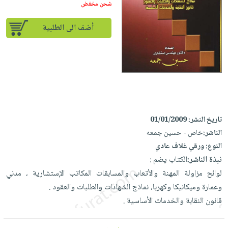
إختياراتنا
تعليمية
شحن مخفض
أسئلة
إختياراتنا
المواضيع
iKitab
يتكرر
كتب
أضف الى الطلبية
بلا
الأكثر
طرحها
أكاديمية
الصحة
حدود
مبيعاً
تحميل
والعناية
صندوق
أسئلة
وسائل
masmu3
الشخصية
القراءة
يتكرر
تعليمية
على
جديد
English
طرحها
صندوق
Android
books
الكل
تحميل
القراءة
تحميل
iKitab
أجهزة
جوائز
المطبخ
تاريخ النشر:
01/01/2009
masmu3
على
العناية
والسفرة
الناشر:
خاص - حسين جمعه
على
Android
جديد
الشخصية
النوع:
ورقي غلاف عادي
Apple
تحميل
نبذة الناشر:
الكتاب يضم :
العناية
الكل
iKitab
لوائح مزاولة المهنة والأتعاب والمسابقات المكاتب الإستشارية ، مدني
وتصفيف
أواني
متجر
على
وعمارة وميكانيكا وكهربا، نماذج الشهادات والطلبات والعقود .
الشعر
الطهي
الهدايا
Apple
قانون النقابة والخدمات الأساسية .
العناية
أدوات
بالجسم
أقسام
الخبز