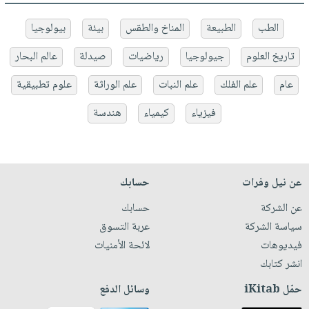
الطب
الطبيعة
المناخ والطقس
بيئة
بيولوجيا
تاريخ العلوم
جيولوجيا
رياضيات
صيدلة
عالم البحار
عام
علم الفلك
علم النبات
علم الوراثة
علوم تطبيقية
فيزياء
كيمياء
هندسة
عن نيل وفرات
حسابك
عن الشركة
حسابك
سياسة الشركة
عربة التسوق
فيديوهات
لائحة الأمنيات
انشر كتابك
حمّل iKitab
وسائل الدفع