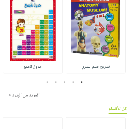
تشريح جسم البشري
جدول الجمع
5
4
3
2
1
المزيد من البنود »
كل الأقسام