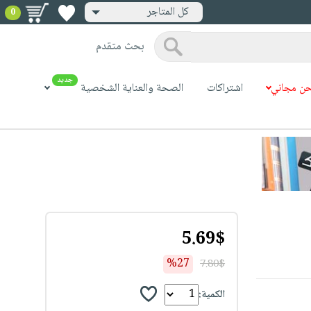
كل المتاجر
0
بحث متقدم
جديد
ن مجاني
اشتراكات
الصحة والعناية الشخصية
5.69$
%27
7.80$
الكمية: