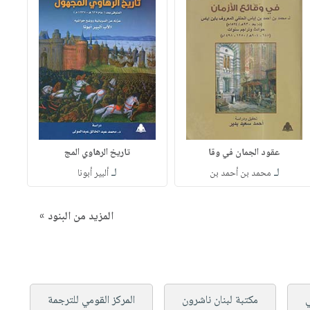
عقود الجمان في وقا
تاريخ الرهاوي المج
لـ
لـ
محمد بن أحمد بن
ألبير أبونا
المزيد من البنود »
ي
مكتبة لبنان ناشرون
المركز القومي للترجمة