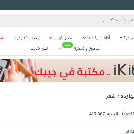
وتية
أطفال وناشئة
متجر الهدايا
وسائل تعليمية
شح
جديد
المطبخ والسفرة
انشر كتابك
هارده : شعر
قات:
0
المرتبة:
417,887
للكتاب