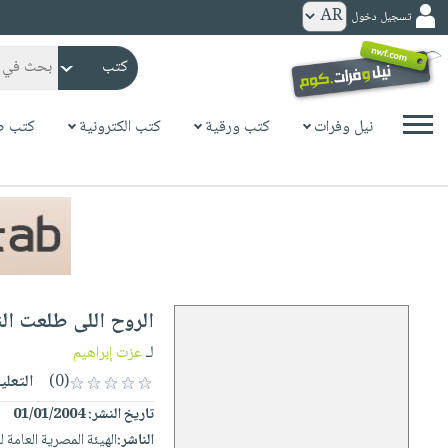
تسجيل دخول
كتب
ورقية
المواضيع
نيل وفرات
كتب ورقية
كتب الكترونية
كتب ص
صدر
كتب
حديثاً
الكترونية
الأكثر
الصفحة
مبيعاً
الرئيسية
كتب
جوائز
صدر
صوتية
شحن
حديثاً
الصفحة
الروح اللى طلعت الن
مخفض
الأكثر
الرئيسية
عروض
أطفال
لـ
عزت إبراهيم
مبيعاً
masmu3
خاصة
وناشئة
(0)
التعلي
كتب
بلا
صفحات
تاريخ النشر:
01/01/2004
مجانية
الصفحة
وسائل
حدود
مشوقة
الناشر:
الهيئة المصرية العامة 
الرئيسية