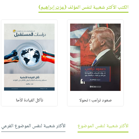
صابون
فيديوهات
الكتب الأكثر شعبية لنفس المؤلف (
عزت إبراهيم
)
عربة
أطفال
أسئلة
التسوق
مناسبات
يتكرر
طرحها
نشرة
الإصدارات
خدمات
نيل
وفرات
انشر
كتابك
تواصل
معنا
صعود ترامب ؛ تحولا
تآكل القيادة الأحا
الأكثر شعبية لنفس الموضوع
الأكثر شعبية لنفس الموضوع الفرعي