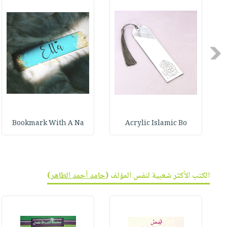
صابون
فيديوهات
عربة
أطفال
أسئلة
التسوق
مناسبات
يتكرر
طرحها
Previous
نشرة
الإصدارات
خدمات
نيل
وفرات
انشر
Bookmark With A Na
Acrylic Islamic Bo
كتابك
تواصل
معنا
الكتب الأكثر شعبية لنفس المؤلف (
حامد أحمد الطاهر
)