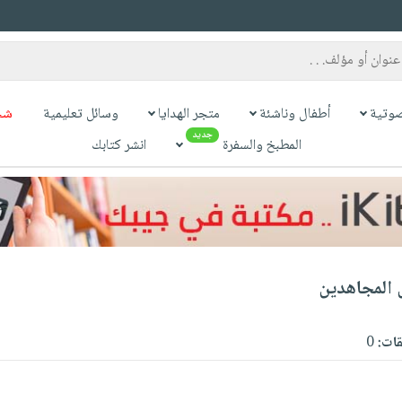
وتية
أطفال وناشئة
متجر الهدايا
وسائل تعليمية
شح
جديد
المطبخ والسفرة
انشر كتابك
المجاهدين
قات:
0