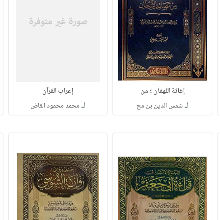
إغاثة اللهفان ؛ من
إعراب القرآن
لـ
لـ
شمس الدين بن مح
محمد محمود القاض