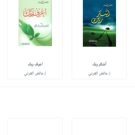
أشكر ربك
اعرف ربك
لـ عائض القرني
لـ عائض القرني