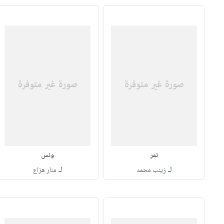
نمر
ونس
لـ
لـ
زينب محمد
منار هزاع