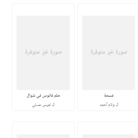
فسحة
حلم فانوس في شوال
لـ
لـ
وئام أحمد
لميس عسلي