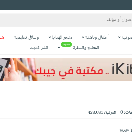
وتية
أطفال وناشئة
متجر الهدايا
وسائل تعليمية
شح
جديد
المطبخ والسفرة
انشر كتابك
قات:
0
المرتبة:
428,081
والتوزيع