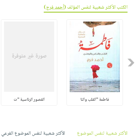
صابون
فيديوهات
الكتب الأكثر شعبية لنفس المؤلف (
أحمد فرج
)
عربة
أطفال
أسئلة
التسوق
مناسبات
يتكرر
طرحها
نشرة
الإصدارات
خدمات
نيل
وفرات
Previous
انشر
كتابك
تواصل
معنا
فاطمة "القلب والنا
القصور الرئاسية "ت
الأكثر شعبية لنفس الموضوع
الأكثر شعبية لنفس الموضوع الفرعي