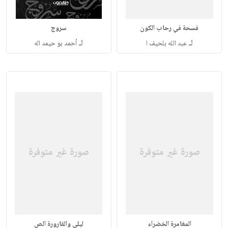
فسحة في رحاب الكون
سروج
لـ
لـ
عبد الله بلحيف ا
أحمد بو حيمد اله
المغامرة الخضراء
ليلى والقارورة الص