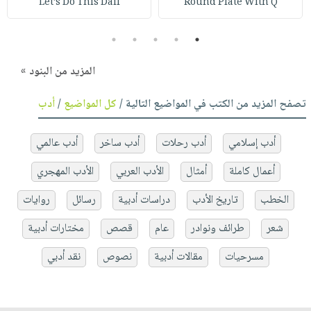
Let’s Do This Dail
Round Plate With Q
5
4
3
2
1
المزيد من البنود »
تصفح المزيد من الكتب في المواضيع التالية /
كل المواضيع
/
أدب
أدب إسلامي
أدب رحلات
أدب ساخر
أدب عالمي
أعمال كاملة
أمثال
الأدب العربي
الأدب المهجري
الخطب
تاريخ الأدب
دراسات أدبية
رسائل
روايات
شعر
طرائف ونوادر
عام
قصص
مختارات أدبية
مسرحيات
مقالات أدبية
نصوص
نقد أدبي