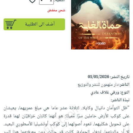
إختياراتنا
الكمية:
تعليمية
أسئلة
إختياراتنا
المواضيع
iKitab
شحن مخفض
يتكرر
كتب
بلا
الأكثر
طرحها
أكاديمية
الصحة
أضف الى الطلبية
حدود
مبيعاً
تحميل
والعناية
صندوق
أسئلة
وسائل
masmu3
الشخصية
القراءة
يتكرر
تعليمية
على
جديد
English
طرحها
صندوق
Android
books
الكل
تحميل
القراءة
تحميل
iKitab
أجهزة
جوائز
المطبخ
masmu3
على
العناية
تاريخ النشر:
01/01/2026
والسفرة
على
Android
جديد
الشخصية
الناشر:
دار ملهمون للنشر والتوزيع
Apple
النوع:
ورقي غلاف عادي
تحميل
العناية
الكل
نبذة الناشر:
iKitab
وتصفيف
أواني
متجر
"ظل التوأمان دانيال وكايلا، لثلاثة عشر عاما هي مبلغ عمريهما، يعيشان
على
الشعر
الطهي
الهدايا
على كوكب الأرض حاملين سرّا مُميتًا: هو أنهما كائنان خرافيَّان لهما قدرة
Apple
العناية
أدوات
على تحويل شكليهما، تعود أصولهما إلى كوكب أوتشيليا الأسطوري البعيد.
بالجسم
أقسام
الخبز
إلا أن والدتهما، ابتغاء الحماية، كانت قد حالت دون معرفتهما هذا السر