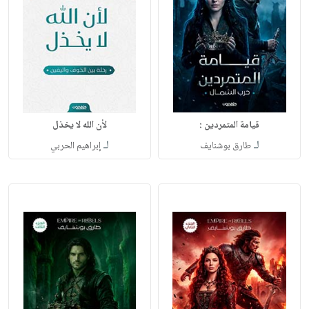
قيامة المتمردين :
لأن الله لا يخذل
لـ
لـ
طارق بوشنايف
إبراهيم الحربي