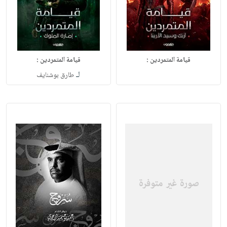
قيامة المتمردين :
قيامة المتمردين :
لـ
طارق بوشنايف