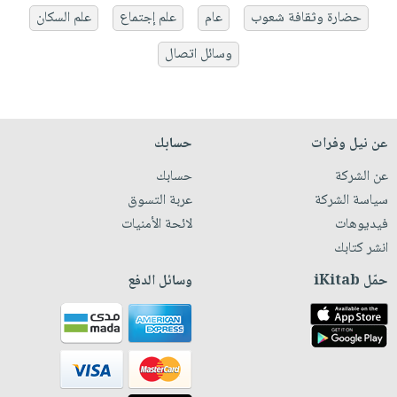
حضارة وثقافة شعوب
عام
علم إجتماع
علم السكان
وسائل اتصال
عن نيل وفرات
حسابك
عن الشركة
حسابك
سياسة الشركة
عربة التسوق
فيديوهات
لائحة الأمنيات
انشر كتابك
حمّل iKitab
وسائل الدفع