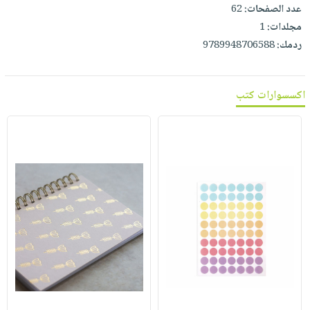
عدد الصفحات:
62
مجلدات:
1
ردمك:
9789948706588
اكسسوارات كتب