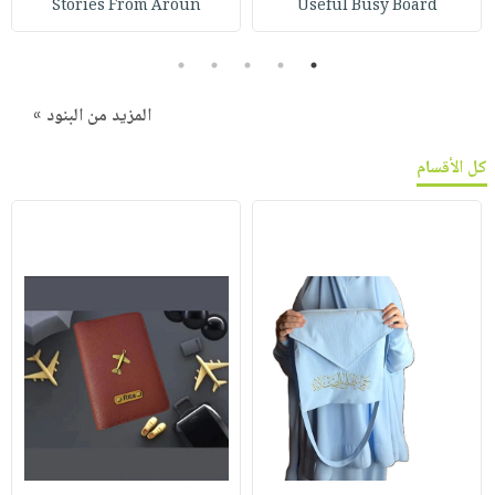
Stories From Aroun
Useful Busy Board
5
4
3
2
1
المزيد من البنود »
كل الأقسام