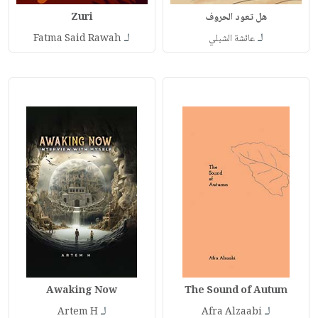
هل تعود الحروف
Zuri
لـ
لـ
عائشة الشبلي
Fatma Said Rawah
Awaking Now
The Sound of Autum
لـ
لـ
Artem H
Afra Alzaabi