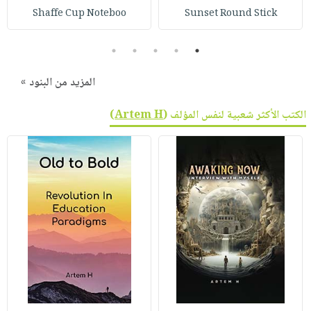
Shaffe Cup Noteboo
Sunset Round Stick
5
4
3
2
1
المزيد من البنود »
الكتب الأكثر شعبية لنفس المؤلف (
Artem H
)