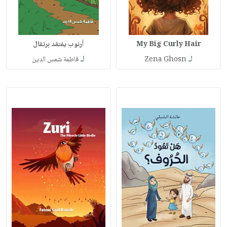
My Big Curly Hair
أرنوب يفتقد برتقال
لـ
لـ
Zena Ghosn
فاطمة شمس الدين