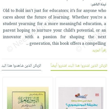
العناية
الأكثر
شحن
نبذة الناشر:
أدوات
بالأسنان
مبيعاً
مجاني
Old to Bold isn’t just for educators; it’s for anyone who
المائدة
الحمية
العودة
cares about the future of learning. Whether you’re a
بنود
الأوعية
والتغذية
للمدارس
student yearning for a more meaningful education, a
مختارة
والتخزين
اشتراكات
parent hoping to nurture your child’s potential, or an
اكسسوارات
أدوات
innovator with a passion for shaping the next
كتب
كل
بحث
المطبخ
generation, this book offers a compelling
...
الاشتراكات
اكسسوارات
متقدم
إقرأ المزيد
منزلية
صندوق
القراءة
اكسسوارات
الزبائن الذين اشتروا هذا البند اشتروا أيضاً
الزبائن الذين شاهدوا هذا البند
iKitab
ملابس
نيل
بلا
مطرزات
وفرات
حدود
حقائب
عن
حسابك
حلي
الشركة
عناية
لائحة
سياسة
بالذات
الأمنيات
الشركة