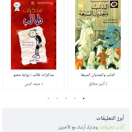
الذئب والجديان السبعة
مذكرات طالب ؛ رواية مصو
لـ ألبير مطلق
لـ جيف كيني
5
4
3
2
1
أبرز التعليقات
أكتب تعليقاتك
وشارك أراءك مع الأخرين