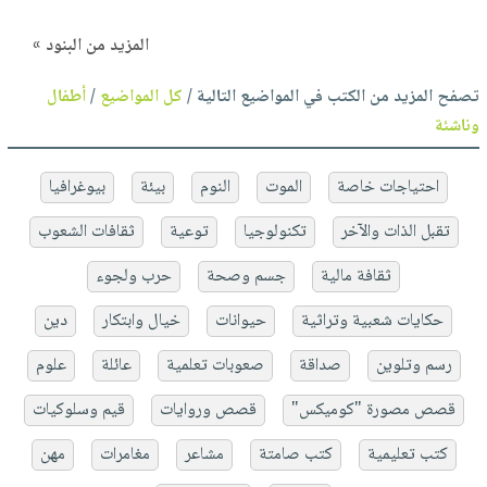
المزيد من البنود »
تصفح المزيد من الكتب في المواضيع التالية /
كل المواضيع
/
أطفال
وناشئة
احتياجات خاصة
الموت
النوم
بيئة
بيوغرافيا
تقبل الذات والآخر
تكنولوجيا
توعية
ثقافات الشعوب
ثقافة مالية
جسم وصحة
حرب ولجوء
حكايات شعبية وتراثية
حيوانات
خيال وابتكار
دين
رسم وتلوين
صداقة
صعوبات تعلمية
عائلة
علوم
قصص مصورة "كوميكس"
قصص وروايات
قيم وسلوكيات
كتب تعليمية
كتب صامتة
مشاعر
مغامرات
مهن