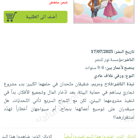
إختياراتنا
تعليمية
شحن مخفض
أسئلة
إختياراتنا
المواضيع
iKitab
يتكرر
كتب
أضف الى الطلبية
بلا
الأكثر
طرحها
أكاديمية
الصحة
حدود
مبيعاً
تحميل
والعناية
صندوق
أسئلة
إختياراتنا
masmu3
الشخصية
القراءة
يتكرر
وسائل
على
جديد
English
تاريخ النشر:
17/07/2025
طرحها
تعليمية
Android
books
الناشر:
مؤسسة نور للنشر
الكل
تحميل
صندوق
تحميل
ينصح لأعمار بين:
6-9 سنوات
iKitab
أجهزة
القراءة
المطبخ
masmu3
النوع:
ورقي غلاف عادي
على
العناية
والسفرة
على
جوائز
نبذة الناشر:
فلاح ومريم، شقيقان متّحدان في حلمهما الكبير: بدء مشروع
Android
جديد
الشخصية
Apple
تجاريّ يساهم في حماية البيئة. بعد ادّخار المال وتجميع الأفكار، بدآ في
تحميل
العناية
تنفيذ مشروعهما البيئيّ، لكن مع النّجاح السريع تأتي التّحديّات. هل
الكل
iKitab
وتصفيف
سيقدران على توسيع أعمالهما بنجاح، أم سيواجهان أخطاراً تهدّد
أواني
متجر
على
الشعر
استقرارهما؟
الطهي
الهدايا
Apple
العناية
أدوات
بالجسم
أقسام
الخبز
الزبائن الذين اشتروا هذا البند اشتروا أيضاً
الزبائن الذين شاهدوا هذا البند