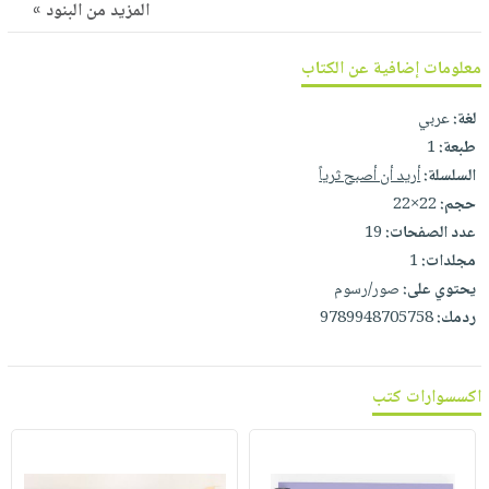
صابون
المزيد من البنود »
فيديوهات
عربة
أطفال
أسئلة
التسوق
معلومات إضافية عن الكتاب
مناسبات
يتكرر
طرحها
نشرة
لغة:
عربي
الإصدارات
خدمات
طبعة:
1
نيل
السلسلة:
أريد أن أصبح ثرياً
وفرات
حجم:
22×22
عدد الصفحات:
19
انشر
مجلدات:
1
كتابك
يحتوي على:
صور/رسوم
تواصل
ردمك:
9789948705758
معنا
اكسسوارات كتب