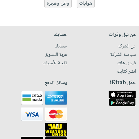
هوايات
وطن وهجرة
عن نيل وفرات
حسابك
عن الشركة
حسابك
سياسة الشركة
عربة التسوق
فيديوهات
لائحة الأمنيات
انشر كتابك
حمّل iKitab
وسائل الدفع