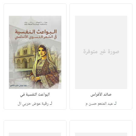
صائد الأفراس
البواعث النفسية في
لـ
لـ
عبد المنعم حسن م
رقية عوض حربي ال