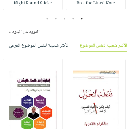
صابون
Night Round Sticke
Breathe Lined Note
فيديوهات
عربة
أطفال
أسئلة
التسوق
5
4
3
2
1
مناسبات
يتكرر
طرحها
نشرة
المزيد من البنود »
الإصدارات
خدمات
الأكثر شعبية لنفس الموضوع
الأكثر شعبية لنفس الموضوع الفرعي
نيل
وفرات
انشر
كتابك
تواصل
معنا