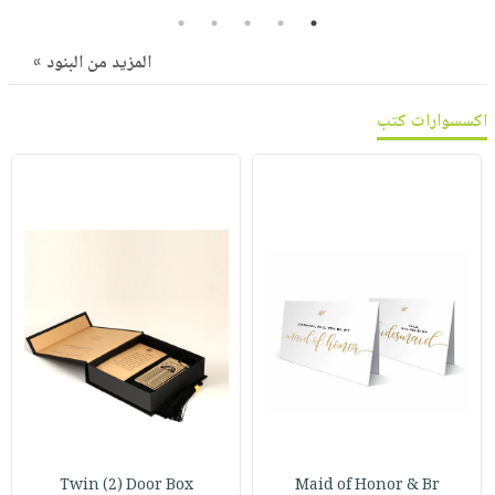
صابون
فيديوهات
5
4
3
2
1
عربة
أطفال
أسئلة
المزيد من البنود »
التسوق
مناسبات
يتكرر
طرحها
نشرة
اكسسوارات كتب
الإصدارات
خدمات
نيل
وفرات
انشر
كتابك
تواصل
معنا
Twin (2) Door Box
Maid of Honor & Br