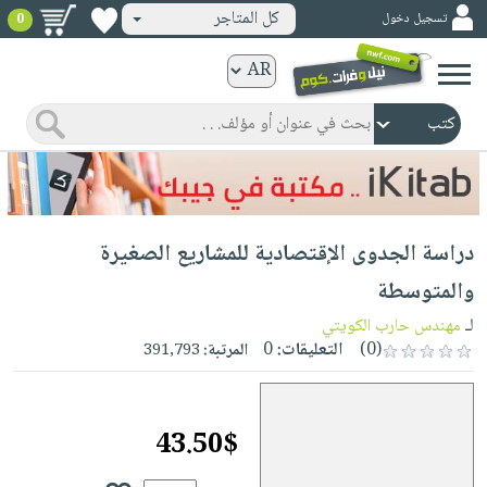
كل المتاجر
تسجيل دخول
0
كتب
ورقية
المواضيع
صدر
كتب
حديثاً
الكترونية
الأكثر
الصفحة
دراسة الجدوى الإقتصادية للمشاريع الصغيرة
مبيعاً
الرئيسية
كتب
جوائز
والمتوسطة
صدر
صوتية
شحن
لـ
مهندس حارب الكويتي
حديثاً
الصفحة
مخفض
(0)
التعليقات:
0
المرتبة:
391,793
الأكثر
الرئيسية
عروض
أطفال
مبيعاً
masmu3
خاصة
وناشئة
كتب
43.50$
بلا
صفحات
مجانية
الصفحة
وسائل
حدود
مشوقة
الرئيسية