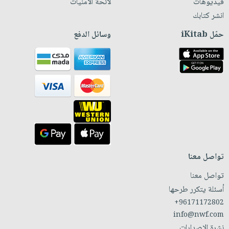
فيديوهات
لائحة الأمنيات
انشر كتابك
حمّل iKitab
وسائل الدفع
تواصل معنا
تواصل معنا
أسئلة يتكرر طرحها
+96171172802
info@nwf.com
نشرة الإصدارات