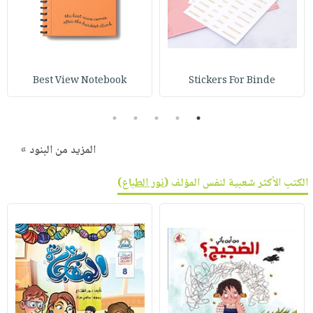
صابون
فيديوهات
عربة
أطفال
أسئلة
التسوق
مناسبات
يتكرر
طرحها
نشرة
Best View Notebook
Stickers For Binde
الإصدارات
خدمات
نيل
5
4
3
2
1
وفرات
المزيد من البنود »
انشر
كتابك
الكتب الأكثر شعبية لنفس المؤلف (
نور الطباع
)
تواصل
معنا