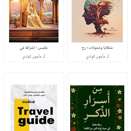
شظايا وتحولات ؛ رح
بلقيس ؛ إشراقة في
لـ
لـ
مأمون الوادي
مأمون الوادي