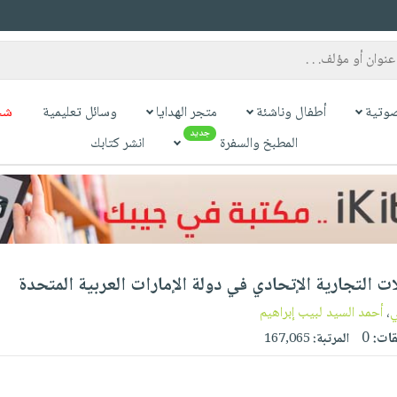
وتية
أطفال وناشئة
متجر الهدايا
وسائل تعليمية
شح
جديد
المطبخ والسفرة
انشر كتابك
ت التجارية الإتحادي في دولة الإمارات العربية المتحدة
ي
،
أحمد السيد لبيب إبراهيم
قات:
0
المرتبة:
167,065