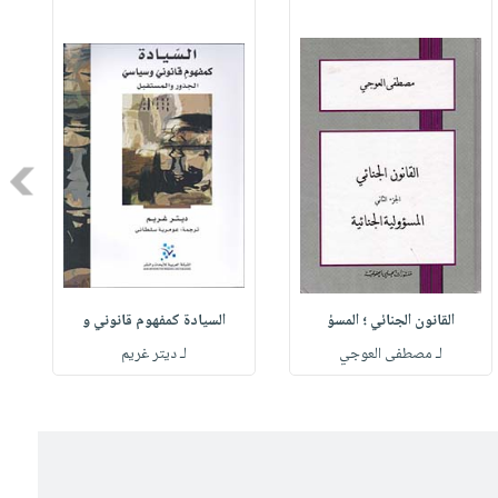
Next
القانون الجنائي ؛ المسؤ
السيادة كمفهوم قانوني و
لـ مصطفى العوجي
لـ ديتر غريم