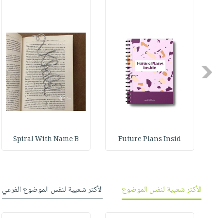
صابون
فيديوهات
عربة
أطفال
أسئلة
التسوق
مناسبات
يتكرر
طرحها
نشرة
الإصدارات
خدمات
Previous
نيل
وفرات
انشر
كتابك
تواصل
Spiral With Name B
Future Plans Insid
معنا
الأكثر شعبية لنفس الموضوع
الأكثر شعبية لنفس الموضوع الفرعي