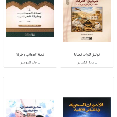
توثيق التراث قضايا
تحفة العجائب وطرفة
لـ
لـ
عادل الكسادي
خالد السويدي