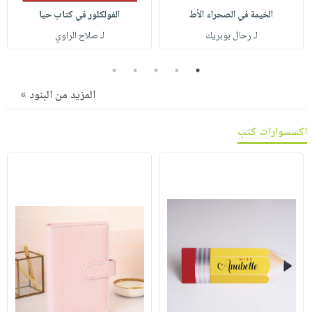
صابون
فيديوهات
الخيمة في الصحراء الأط
الفولكلور في كتاب حيا
عربة
أطفال
أسئلة
لـ رحال بوبريك
لـ صلاح الراوي
التسوق
مناسبات
يتكرر
5
4
3
2
1
طرحها
نشرة
الإصدارات
خدمات
المزيد من البنود »
نيل
وفرات
اكسسوارات كتب
انشر
كتابك
تواصل
معنا