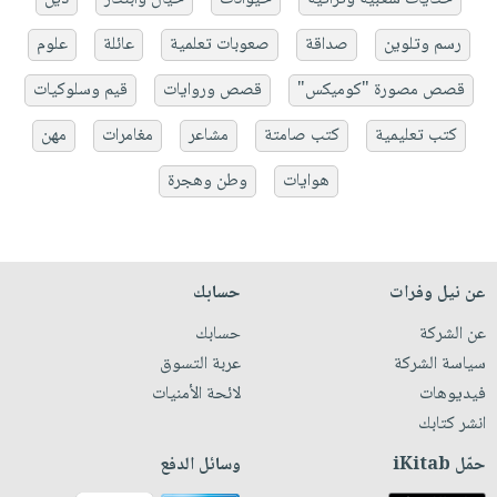
رسم وتلوين
صداقة
صعوبات تعلمية
عائلة
علوم
قصص مصورة "كوميكس"
قصص وروايات
قيم وسلوكيات
كتب تعليمية
كتب صامتة
مشاعر
مغامرات
مهن
هوايات
وطن وهجرة
عن نيل وفرات
حسابك
عن الشركة
حسابك
سياسة الشركة
عربة التسوق
فيديوهات
لائحة الأمنيات
انشر كتابك
حمّل iKitab
وسائل الدفع