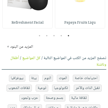
Refreshment Facial
Papaya Fruits Liqu
5
4
3
2
1
المزيد من البنود »
تصفح المزيد من الكتب في المواضيع التالية /
كل المواضيع
/
أطفال
وناشئة
احتياجات خاصة
الموت
النوم
بيئة
بيوغرافيا
تقبل الذات والآخر
تكنولوجيا
توعية
ثقافات الشعوب
ثقافة مالية
جسم وصحة
حرب ولجوء
حكايات شعبية وتراثية
حيوانات
خيال وابتكار
دين