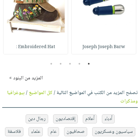
Embroidered Hat :
Joseph Joseph Barw
5
4
3
2
1
المزيد من البنود »
تصفح المزيد من الكتب في المواضيع التالية /
كل المواضيع
/
بيوغرافيا
ومذكرات
أدباء
أعلام
إقتصاديون
رجال دين
سياسيون وعسكريون
صحافيون
عام
علماء
فلاسفة