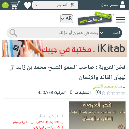
كل المتاجر
تسجيل دخول
0
كتب
ورقية
المواضيع
صدر
كتب
حديثاً
الكترونية
الأكثر
الصفحة
فخر العروبة : صاحب السمو الشيخ محمد بن زايد آل
مبيعاً
الرئيسية
كتب
جوائز
نهيان القائد والإنسان
صدر
صوتية
شحن
لـ
سالم سعيد الكتبي
حديثاً
الصفحة
مخفض
(0)
التعليقات:
0
المرتبة:
450,798
الأكثر
الرئيسية
عروض
أطفال
مبيعاً
masmu3
خاصة
وناشئة
كتب
بلا
السعر غير متوفر
صفحات
مجانية
الصفحة
وسائل
بإمكانك إضافة الكتاب إلى الطلبية وسيتم
حدود
مشوقة
إعلامك بالسعر فور توفره
الرئيسية