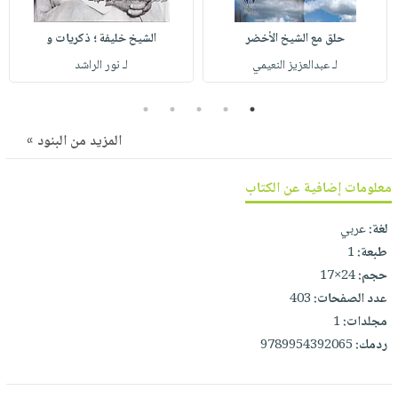
صابون
فيديوهات
عربة
أطفال
حلق مع الشيخ الأخضر
الشيخ خليفة ؛ ذكريات و
أسئلة
التسوق
مناسبات
يتكرر
لـ عبدالعزيز النعيمي
لـ نور الراشد
طرحها
نشرة
5
4
3
2
1
الإصدارات
خدمات
المزيد من البنود »
نيل
وفرات
معلومات إضافية عن الكتاب
انشر
كتابك
لغة:
عربي
تواصل
طبعة:
1
معنا
حجم:
24×17
عدد الصفحات:
403
مجلدات:
1
ردمك:
9789954392065