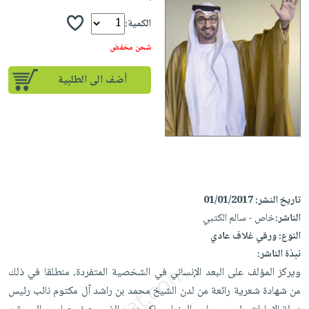
إختياراتنا
تعليمية
أسئلة
إختياراتنا
المواضيع
iKitab
الكمية:
يتكرر
كتب
بلا
الأكثر
طرحها
شحن مخفض
أكاديمية
الصحة
حدود
مبيعاً
تحميل
والعناية
صندوق
أضف الى الطلبية
أسئلة
إختياراتنا
masmu3
الشخصية
القراءة
يتكرر
وسائل
على
جديد
English
طرحها
تعليمية
Android
books
الكل
تحميل
صندوق
تحميل
iKitab
أجهزة
القراءة
المطبخ
masmu3
على
العناية
والسفرة
على
جوائز
Android
جديد
الشخصية
Apple
تاريخ النشر:
01/01/2017
تحميل
العناية
الناشر:
خاص - سالم الكتبي
الكل
iKitab
وتصفيف
النوع:
ورقي غلاف عادي
أواني
متجر
على
نبذة الناشر:
الشعر
الطهي
الهدايا
Apple
ويركز المؤلف على البعد الإنساني في الشخصية المتفردة، منطلقا في ذلك
العناية
أدوات
من شهادة شعرية رائعة من لدن الشيخ محمد بن راشد آل مكتوم نائب رئيس
بالجسم
أقسام
الخبز