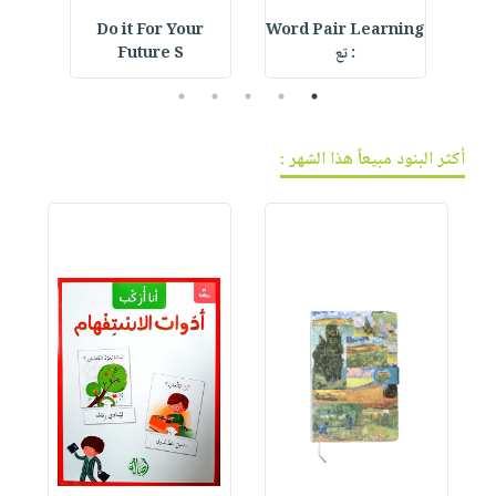
Do it For Your
Word Pair Learning
Str
: تع
Future S
5
4
3
2
1
أكثر البنود مبيعاً هذا الشهر :