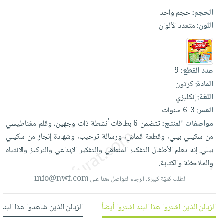
العناية
الأكثر
شحن
الحجم:
حجم واحد
أدوات
بالأسنان
مبيعاً
مجاني
اللون:
متعدد الألوان
المائدة
الحمية
العودة
بنود
الأوعية
والتغذية
للمدارس
مختارة
والتخزين
اشتراكات
اكسسوارات
أدوات
عدد القطع:
9
كتب
كل
بحث
المطبخ
المادة:
كرتون
الاشتراكات
اكسسوارات
متقدم
اللغة:
إنكليزي
منزلية
صندوق
العمر:
3-6 سنوات
القراءة
اكسسوارات
مواصفات المنتج:
تتضمن
6
بطاقات
أنشطة
ذات
وجهين،
وقلم
مغناطيسي
نيل
iKitab
ملابس
من
سكيلي
بيلي،
وقطعة
قماش،
ورسالة
ترحيب،
وشهادة
إنجاز
من
سكيلي
وفرات
بلا
مطرزات
بيلي.
إنه
يعلم
الأطفال
التفكير
المنطقي
والتفكير
الإبداعي
والتركيز
والانتباه
حدود
عن
والملاحظة
والكتابة.
حقائب
حسابك
الشركة
info@nwf.com
حلي
لطلب كميّة كبيرة، الرجاء التواصل معنا على
لائحة
سياسة
عناية
الأمنيات
الشركة
الزبائن الذين اشتروا هذا البند اشتروا أيضاً
الزبائن الذين شاهدوا هذا البند
بالذات