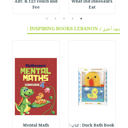
ABC & 123 Touch and
What Did Dinosaurs
Fee
Eat
5
4
3
2
1
بنود أخرى لـ INSPIRING BOOKS LEBANON :
Duck Bath Book : كتاب ا
Mental Math
e