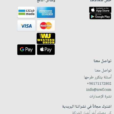
حمّل iKitab
وسائل الدفع
تواصل معنا
تواصل معنا
أسئلة يتكرر طرحها
+96171172802
info@nwf.com
نشرة الإصدارات
اشترك مجاناً في نشراتنا البريدية
كي يصلك آخر أخبار الشركة