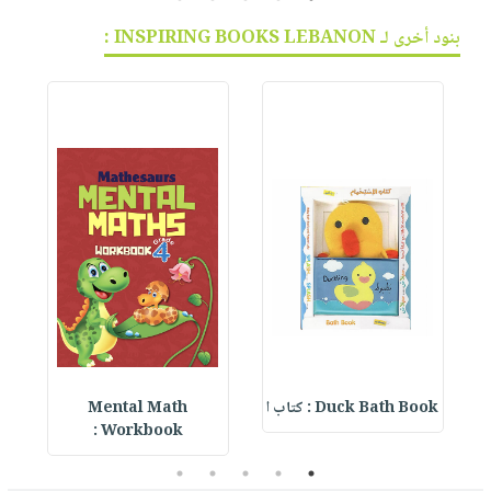
بنود أخرى لـ INSPIRING BOOKS LEBANON :
Duck Bath Book : كتاب ا
Mental Math
e
Workbook :
5
4
3
2
1