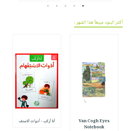
5
4
3
2
1
أكثر البنود مبيعاً هذا الشهر :
Van Cogh Eyes
أنا أركب - أدوات الاستف
 1
Notebook