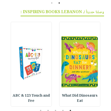
2
1
وصلنا حديثاً لـ INSPIRING BOOKS LEBANON :
ABC & 123 Touch and
What Did Dinosaurs
Fee
Eat
5
4
3
2
1