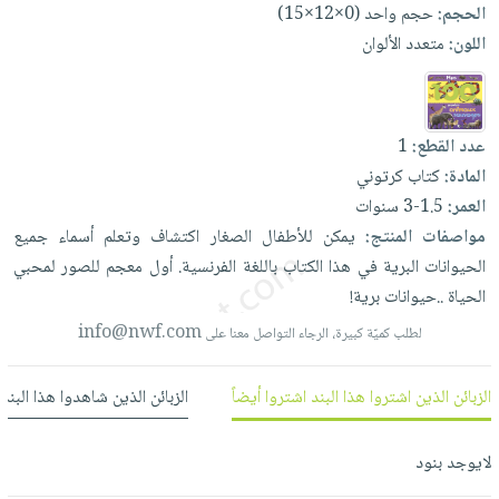
العناية
الأكثر
الحجم:
حجم واحد (0×12×15)
شحن
أدوات
بالأسنان
مبيعاً
اللون:
متعدد الألوان
مجاني
المائدة
الحمية
العودة
بنود
الأوعية
والتغذية
للمدارس
مختارة
والتخزين
اشتراكات
اكسسوارات
عدد القطع:
1
أدوات
كتب
كل
المادة:
كتاب كرتوني
بحث
المطبخ
الاشتراكات
العمر:
1.5-3 سنوات
اكسسوارات
متقدم
مواصفات المنتج:
يمكن
للأطفال
الصغار
اكتشاف
وتعلم
أسماء
جميع
منزلية
صندوق
الحيوانات
البرية
في
هذا
الكتاب
باللغة
الفرنسية.
أول
معجم
للصور
لمحبي
القراءة
اكسسوارات
نيل
الحياة
..حيوانات
برية!
iKitab
ملابس
وفرات
info@nwf.com
بلا
لطلب كميّة كبيرة، الرجاء التواصل معنا على
مطرزات
حدود
عن
حقائب
حسابك
الزبائن الذين اشتروا هذا البند اشتروا أيضاً
الزبائن الذين شاهدوا هذا البند
الشركة
حلي
لائحة
سياسة
عناية
الأمنيات
لايوجد بنود
الشركة
بالذات