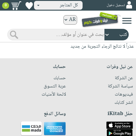
كل المتاجر
تسجيل دخول
0
كتب
ورقية
المواضيع
صدر
كتب
عذراً لا نتائج الرجاء التجربة من جديد
حديثاً
الكترونية
الأكثر
الصفحة
عن نيل وفرات
حسابك
مبيعاً
الرئيسية
كتب
عن الشركة
حسابك
جوائز
صدر
صوتية
سياسة الشركة
عربة التسوق
شحن
حديثاً
فيديوهات
لائحة الأمنيات
الصفحة
مخفض
الأكثر
انشر كتابك
الرئيسية
عروض
أطفال
مبيعاً
حمّل iKitab
وسائل الدفع
masmu3
خاصة
وناشئة
كتب
بلا
صفحات
مجانية
الصفحة
وسائل
حدود
مشوقة
الرئيسية