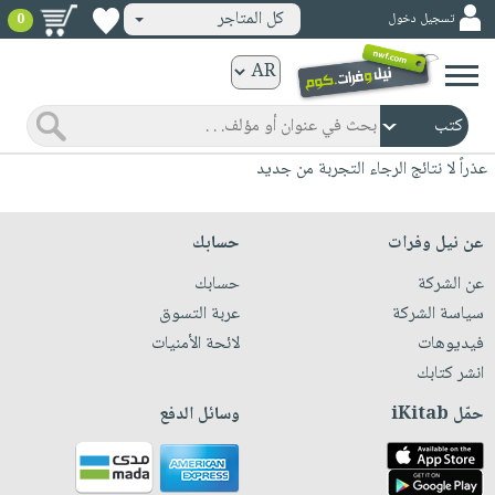
كل المتاجر
تسجيل دخول
0
كتب
ورقية
المواضيع
صدر
كتب
عذراً لا نتائج الرجاء التجربة من جديد
حديثاً
الكترونية
الأكثر
الصفحة
عن نيل وفرات
حسابك
مبيعاً
الرئيسية
كتب
عن الشركة
حسابك
جوائز
صدر
صوتية
سياسة الشركة
عربة التسوق
شحن
حديثاً
فيديوهات
لائحة الأمنيات
الصفحة
مخفض
الأكثر
انشر كتابك
الرئيسية
عروض
أطفال
مبيعاً
حمّل iKitab
وسائل الدفع
masmu3
خاصة
وناشئة
كتب
بلا
صفحات
مجانية
الصفحة
وسائل
حدود
مشوقة
الرئيسية