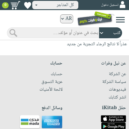
كل المتاجر
تسجيل دخول
0
كتب
ورقية
المواضيع
صدر
كتب
عذراً لا نتائج الرجاء التجربة من جديد
حديثاً
الكترونية
الأكثر
الصفحة
عن نيل وفرات
حسابك
مبيعاً
الرئيسية
كتب
عن الشركة
حسابك
جوائز
صدر
صوتية
سياسة الشركة
عربة التسوق
شحن
حديثاً
فيديوهات
لائحة الأمنيات
الصفحة
مخفض
الأكثر
انشر كتابك
الرئيسية
عروض
أطفال
مبيعاً
حمّل iKitab
وسائل الدفع
masmu3
خاصة
وناشئة
كتب
بلا
صفحات
مجانية
الصفحة
وسائل
حدود
مشوقة
الرئيسية